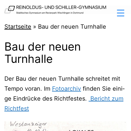
Zum
Inhalt
springen
Reinoldus-
Startseite
»
Bau der neuen Turnhalle
und
Bau der neuen
Schiller-
Turnhalle
Gymnasium
Dortmund
Der Bau der neu­en Turn­hal­le schrei­tet mit
Tem­po vor­an. Im
Foto­ar­chiv
fin­den Sie eini­
ge Ein­drü­cke des Richt­fes­tes.
Bericht zum
Richtfest