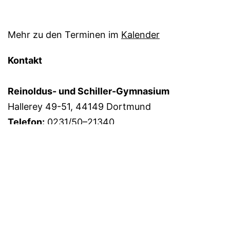
Mehr zu den Terminen im
Kalender
Kontakt
Reinoldus- und Schiller-Gymnasium
Hallerey 49-51, 44149 Dortmund
Telefon:
0231/50–21340
Telefax:
0231/50–21369
Mail:
sekretariat@rs-gym.de
Anfahrtsbeschreibung
Datenschutzerklärung