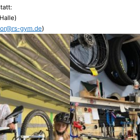
tatt:
Halle)
flor@rs-gym.de
)