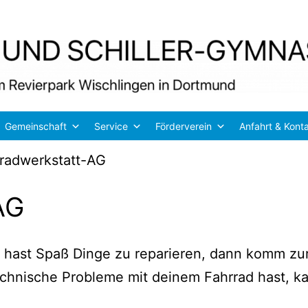
Gemeinschaft
Service
Förderverein
Anfahrt & Kont
radwerkstatt-AG
AG
und hast Spaß Din­ge zu repa­rie­ren, dann komm z
h­ni­sche Pro­ble­me mit dei­nem Fahr­rad hast, 