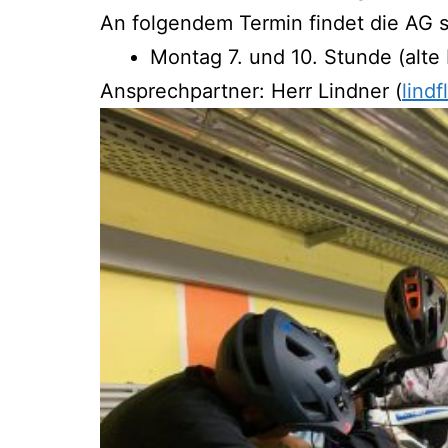
An fol­gen­dem Ter­min fin­det die AG s
Mon­tag 7. und 10. Stun­de (alte 
Ansprech­part­ner: Herr Lind­ner (
lind