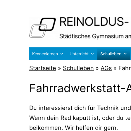
Zum
Inhalt
springen
Reinoldus-
Kennenlernen
Unterricht
Schulleben
und
Startseite
»
Schulleben
»
AGs
»
Fahr
Schiller-
Gymnasium
Fahrradwerkstatt-
Dortmund
Du inter­es­sierst dich für Tech­nik 
Wenn dein Rad kaputt ist, oder du tec
bei­kom­men. Wir hel­fen dir gern.