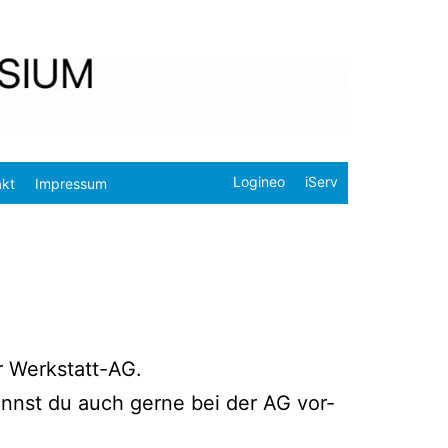
Logineo
iServ
akt
Impressum
ur Werkstatt-AG.
kannst du auch ger­ne bei der AG vor­