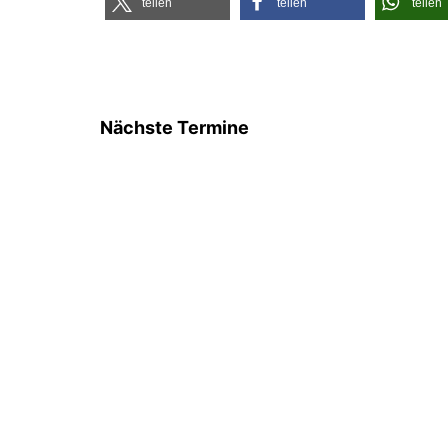
tei­len
tei­len
tei­len
Nächste Termine