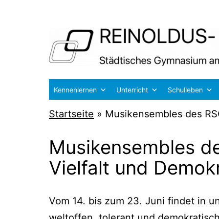
Zum
Inhalt
springen
Reinoldus-
Kennenlernen
Unterricht
Schulleben
und
Startseite
»
Musikensembles des RSG 
Schiller-
Gymnasium
Musikensembles des
Dortmund
Vielfalt und Demok
Vom 14. bis zum 23. Juni fin­det in unse
welt­of­fen, tole­rant und demo­kra­tis