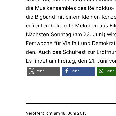
die Musik­ensem­bles des Rein­ol­dus- 
die Big­band mit einem klei­nen Kon­ze
erfreu­ten bekann­te Melo­dien aus F
Nächs­ten Sonn­tag (am 23. Juni) wird
Fest­wo­che für Viel­falt und Demo­kra­ti
den. Auch das Schul­fest zur Eröff­nu
Es fin­det am Frei­tag, den 21. Juni vo
tei­len
tei­len
tei­len
Veröffentlicht am
18. Juni 2013