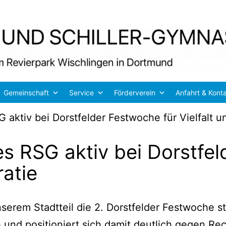
Gemeinschaft
Service
Förderverein
Anfahrt & Kont
aktiv bei Dorstfelder Festwoche für Vielfalt 
 RSG aktiv bei Dorstfel
ratie
­rem Stadt­teil die 2. Dorst­fel­der Fest­wo­che sta
ch und posi­tio­niert sich damit deut­lich gegen R