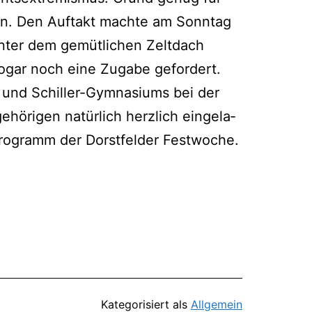
­gen. Den Auf­takt mach­te am Sonn­tag
Unter dem gemüt­li­chen Zelt­dach
sogar noch eine Zuga­be gefordert.
und Schil­ler-Gym­na­si­ums bei der
hö­ri­gen natür­lich herz­lich ein­ge­la­
o­gramm der Dorst­fel­der Fest­wo­che.
Kategorisiert als
Allgemein