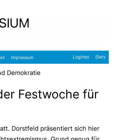
Logineo
iServ
akt
Impressum
und Demokratie
der Festwoche für
tt. Dorst­feld prä­sen­tiert sich hier
echts­extre­mis­mus. Grund genug für