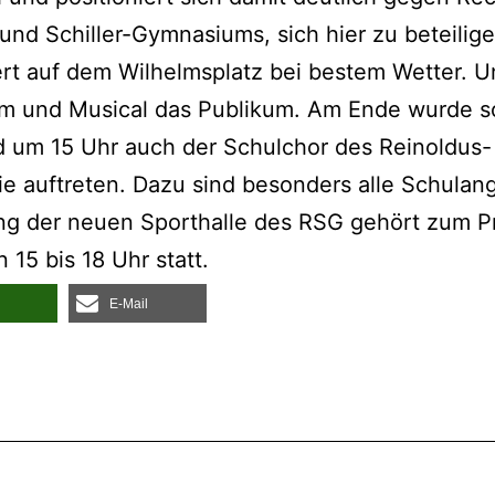
und Schil­ler-Gym­na­si­ums, sich hier zu betei­li
rt auf dem Wil­helms­platz bei bes­tem Wet­ter. 
ilm und Musi­cal das Publi­kum. Am Ende wur­de 
 um 15 Uhr auch der Schul­chor des Rein­ol­dus- 
e auf­tre­ten. Dazu sind beson­ders alle Schul­an­ge­
ng der neu­en Sport­hal­le des RSG gehört zum Pr
n 15 bis 18 Uhr statt.
E‑Mail