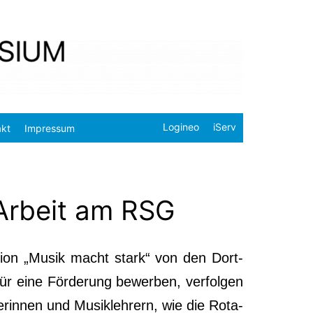
Logineo
iServ
akt
Impressum
 Arbeit am RSG
kti­on „Musik macht stark“ von den Dort­
ür eine För­de­rung bewer­ben, ver­fol­gen
­rin­nen und Musik­leh­rern, wie die Rota­