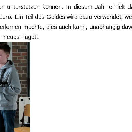
en unter­stüt­zen kön­nen. In die­sem Jahr erhielt da
. Ein Teil des Gel­des wird dazu ver­wen­det, wei­t
t erler­nen möch­te, dies auch kann, unab­hän­gig davon
ein neu­es Fagott.