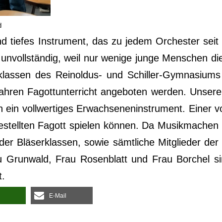
d
nd tie­fes Instru­ment, das zu jedem Orches­ter seit 
er unvoll­stän­dig, weil nur weni­ge jun­ge Men­schen 
r­klas­sen des Rein­ol­dus- und Schil­ler-Gym­na­si
n Jah­ren Fagott­un­ter­richt ange­bo­ten wer­den. Unse­
un ein voll­wer­ti­ges Erwach­se­nen­in­stru­ment. Eine
tell­ten Fagott spie­len kön­nen. Da Musik­ma­chen e
r der Blä­ser­klas­sen, sowie sämt­li­che Mit­glie­der 
au Grun­wald, Frau Rosen­blatt und Frau Bor­chel si
t.
E‑Mail