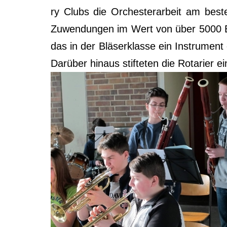
ry Clubs die Orches­ter­ar­beit am bes­t
Zuwen­dun­gen im Wert von über 5000 Euro
das in der Blä­ser­klas­se ein Instru­men
Dar­über hin­aus stif­te­ten die Rota­ri­er 