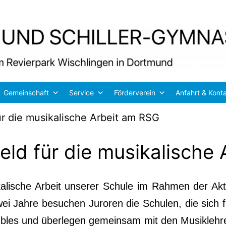
Gemeinschaft
Service
Förderverein
Anfahrt & Kont
ür die musikalische Arbeit am RSG
eld für die musikalische
ka­li­sche Arbeit unse­rer Schu­le im Rah­men der A
ei Jah­re besu­chen Juro­ren die Schu­len, die sich f
­bles und über­le­gen gemein­sam mit den Musik­leh­re