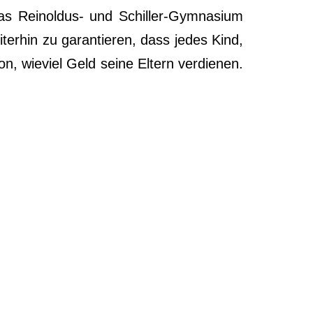
s Rein­ol­dus- und Schil­ler-Gym­na­si­um
er­hin zu garan­tie­ren, dass jedes Kind,
, wie­viel Geld sei­ne Eltern ver­die­nen.