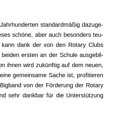
Jahr­hun­der­ten stan­dard­mä­ßig dazu­ge­
die­ses schö­ne, aber auch beson­ders teu­
­ums kann dank der von den Rota­ry Clubs
re bei­den ers­ten an der Schu­le aus­ge­bil­
r von ihnen wird zukünf­tig auf dem neu­en,
ine gemein­sa­me Sache ist, pro­fi­tie­ren
der Big­band von der För­de­rung der Rota­ry
nd sehr dank­bar für die Unter­stüt­zung