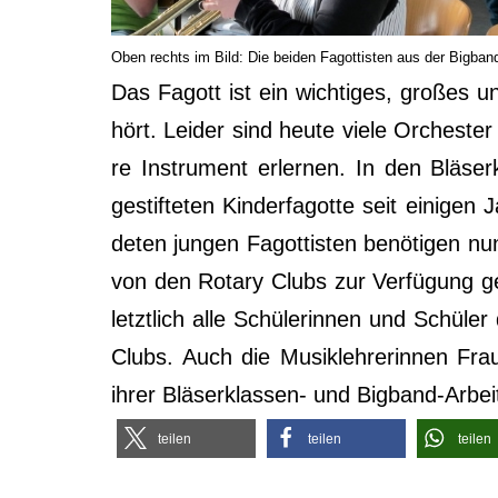
Oben rechts im Bild: Die bei­den Fagot­tis­ten aus der Bigban
Das Fagott ist ein wich­ti­ges, gro­ßes u
hört. Lei­der sind heu­te vie­le Orches­t
re Instru­ment erler­nen. In den Blä­se
gestif­te­ten Kin­der­fa­got­te seit eini­ge
de­ten jun­gen Fagot­tis­ten benö­ti­gen n
von den Rota­ry Clubs zur Ver­fü­gung ges
letzt­lich alle Schü­le­rin­nen und Schü­le
Clubs. Auch die Musik­leh­re­rin­nen Fr
ihrer Blä­ser­klas­sen- und Bigband-Arbei
tei­len
tei­len
tei­len