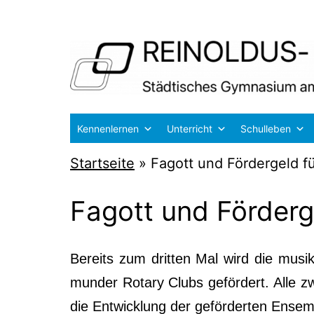
Zum
Inhalt
springen
Reinoldus-
Kennenlernen
Unterricht
Schulleben
und
Startseite
»
Fagott und Fördergeld f
Schiller-
Gymnasium
Fagott und Förderg
Dortmund
Bereits zum drit­ten Mal wird die musi­
mun­der Rota­ry Clubs geför­dert. Alle zw
die Ent­wick­lung der geför­der­ten Ensem