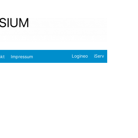
Logineo
iServ
akt
Impressum