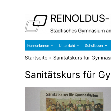
Zum
Inhalt
springen
Reinoldus-
Kennenlernen
Unterricht
Schulleben
und
Startseite
»
Sanitätskurs für Gymna
Schiller-
Gymnasium
Sanitätskurs für 
Dortmund