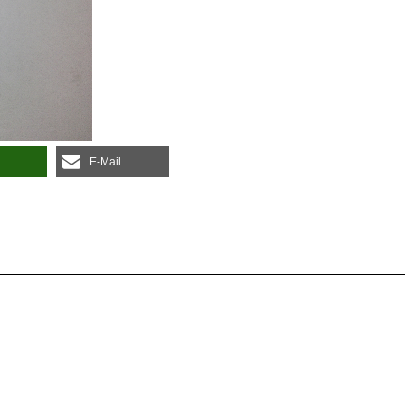
E‑Mail