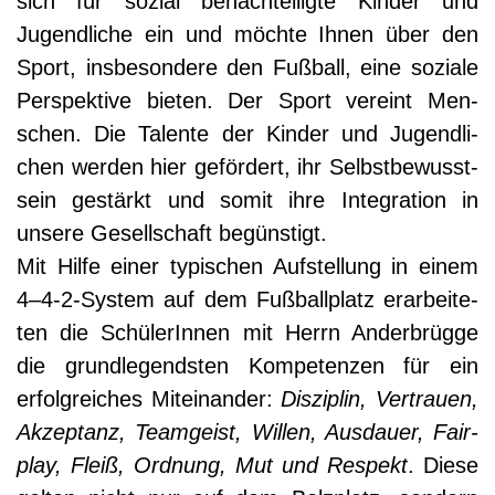
sich für sozi­al benach­tei­lig­te Kin­der und
Jugend­li­che ein und möch­te Ihnen über den
Sport, ins­be­son­de­re den Fuß­ball, eine sozia­le
Per­spek­ti­ve bie­ten. Der Sport ver­eint Men­
schen. Die Talen­te der Kin­der und Jugend­li­
chen wer­den hier geför­dert, ihr Selbst­be­wusst­
sein gestärkt und somit ihre Inte­gra­ti­on in
unse­re Gesell­schaft begünstigt.
Mit Hil­fe einer typi­schen Auf­stel­lung in einem
4–4‑2-System auf dem Fuß­ball­platz erar­bei­te­
ten die Schü­le­rIn­nen mit Herrn Ander­brüg­ge
die grund­le­gends­ten Kom­pe­ten­zen für ein
erfolg­rei­ches Mit­ein­an­der:
Dis­zi­plin, Ver­trau­en,
Akzep­tanz, Team­geist, Wil­len, Aus­dau­er, Fair­
play, Fleiß, Ord­nung, Mut und Respekt
. Die­se