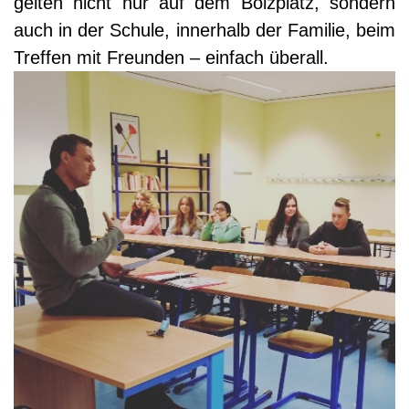
gel­ten nicht nur auf dem Bolz­platz, son­dern
auch in der Schu­le, inner­halb der Fami­lie, beim
Tref­fen mit Freun­den – ein­fach überall.