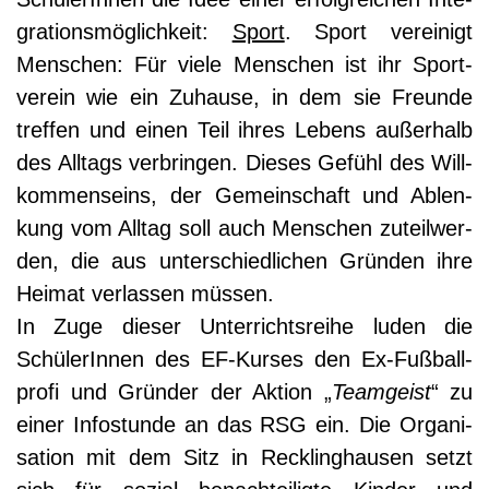
gra­ti­ons­mög­lich­keit:
Sport
. Sport ver­ei­nigt
Men­schen: Für vie­le Men­schen ist ihr Sport­
ver­ein wie ein Zuhau­se, in dem sie Freun­de
tref­fen und einen Teil ihres Lebens außer­halb
des All­tags ver­brin­gen. Die­ses Gefühl des Will­
kom­men­seins, der Gemein­schaft und Ablen­
kung vom All­tag soll auch Men­schen zuteil­wer­
den, die aus unter­schied­li­chen Grün­den ihre
Hei­mat ver­las­sen müssen.
In Zuge die­ser Unter­richts­rei­he luden die
Schü­le­rIn­nen des EF-Kur­ses den Ex-Fuß­ball­
pro­fi und Grün­der der Akti­on „
Team­geist
“ zu
einer Info­stun­de an das RSG ein. Die Orga­ni­
sa­ti­on mit dem Sitz in Reck­ling­hau­sen setzt