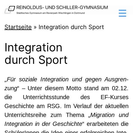
Zum
Inhalt
springen
Reinoldus-
Startseite
»
Integration durch Sport
und
Integration
Schiller-
durch Sport
Gymnasium
Dortmund
„
Für sozia­le Inte­gra­ti­on und gegen Aus­gren­
zung
“ – Unter die­sem Mot­to stand am 02.12.
die Unter­richts­stun­de des EF-Kur­ses
Geschich­te am RSG. Im Ver­lauf der aktu­el­len
Unter­richts­rei­he zum The­ma „
Migra­ti­on und
Inte­gra­ti­on in der Geschich­te
“ erar­bei­te­ten die
Schü­le­rIn­nen die Idee einer erfolg­rei­chen Inte­