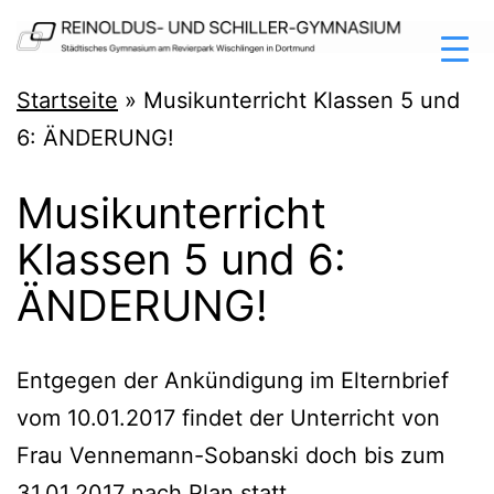
Zum
Inhalt
springen
Reinoldus-
Startseite
»
Musikunterricht Klassen 5 und
und
6: ÄNDERUNG!
Schiller-
Musikunterricht
Gymnasium
Klassen 5 und 6:
Dortmund
ÄNDERUNG!
Ent­ge­gen der Ankün­di­gung im Eltern­brief
vom 10.01.2017 fin­det der Unter­richt von
Frau Ven­ne­mann-Sob­an­ski doch bis zum
31.01.2017 nach Plan statt.