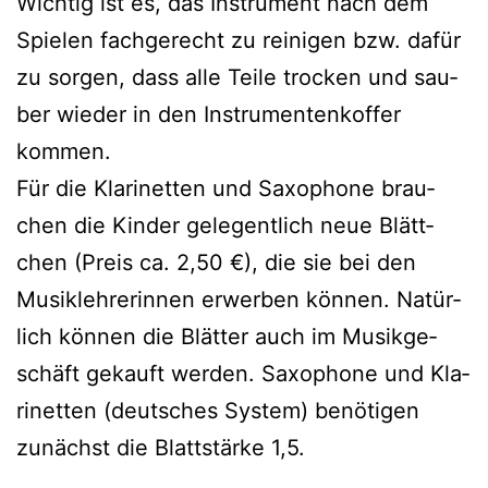
Wich­tig ist es, das Instru­ment nach dem
Spie­len fach­ge­recht zu rei­ni­gen bzw. dafür
zu sor­gen, dass alle Tei­le tro­cken und sau­
ber wie­der in den Instru­men­ten­kof­fer
kommen.
Für die Kla­ri­net­ten und Saxo­pho­ne brau­
chen die Kin­der gele­gent­lich neue Blätt­
chen (Preis ca. 2,50 €), die sie bei den
Musik­leh­re­rin­nen erwer­ben kön­nen. Natür­
lich kön­nen die Blät­ter auch im Musik­ge­
schäft gekauft wer­den. Saxo­pho­ne und Kla­
ri­net­ten (deut­sches Sys­tem) benö­ti­gen
zunächst die Blatt­stär­ke 1,5.