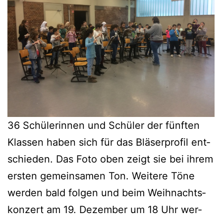
36 Schü­le­rin­nen und Schü­ler der fünf­ten
Klas­sen haben sich für das Blä­ser­pro­fil ent­
schie­den. Das Foto oben zeigt sie bei ihrem
ers­ten gemein­sa­men Ton. Wei­te­re Töne
wer­den bald fol­gen und beim Weih­nachts­
kon­zert am 19. Dezem­ber um 18 Uhr wer­