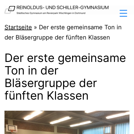
Zum
Inhalt
springen
Reinoldus-
Startseite
»
Der erste gemeinsame Ton in
und
der Bläsergruppe der fünften Klassen
Schiller-
Der erste gemeinsame
Gymnasium
Ton in der
Dortmund
Bläsergruppe der
fünften Klassen