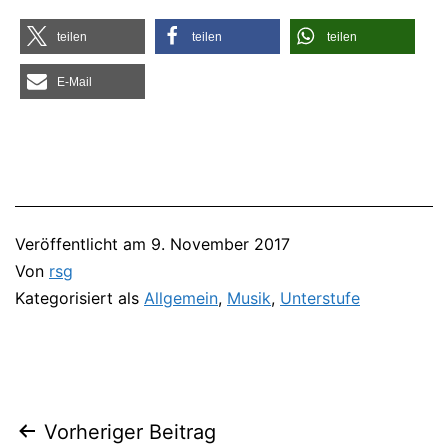
tei­len
tei­len
tei­len
E‑Mail
Veröffentlicht am
9. November 2017
Von
rsg
Kategorisiert als
Allgemein
,
Musik
,
Unterstufe
Vorheriger Beitrag
Beitragsnavigation