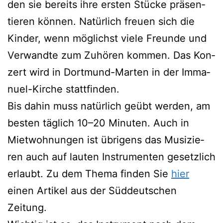
den sie bereits ihre ers­ten Stü­cke prä­sen­
tie­ren kön­nen. Natür­lich freu­en sich die
Kin­der, wenn mög­lichst vie­le Freun­de und
Ver­wand­te zum Zuhö­ren kom­men. Das Kon­
zert wird in Dort­mund-Mar­ten in der Imma­
nu­el-Kir­che stattfinden.
Bis dahin muss natür­lich geübt wer­den, am
bes­ten täg­lich 10–20 Minu­ten. Auch in
Miet­woh­nun­gen ist übri­gens das Musi­zie­
ren auch auf lau­ten Instru­men­ten gesetz­lich
erlaubt. Zu dem The­ma fin­den Sie
hier
einen Arti­kel aus der Süd­deut­schen
Zeitung.