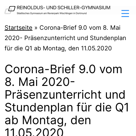
Zum
Inhalt
springen
Reinoldus-
Startseite
»
Corona-Brief 9.0 vom 8. Mai
und
2020- Präsenzunterricht und Stundenplan
Schiller-
für die Q1 ab Montag, den 11.05.2020
Gymnasium
Corona-Brief 9.0 vom
Dortmund
8. Mai 2020-
Präsenzunterricht und
Stundenplan für die Q1
ab Montag, den
11.05.2020