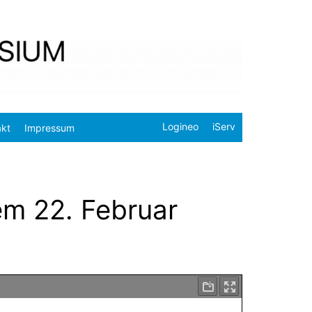
Logineo
iServ
akt
Impressum
em 22. Februar