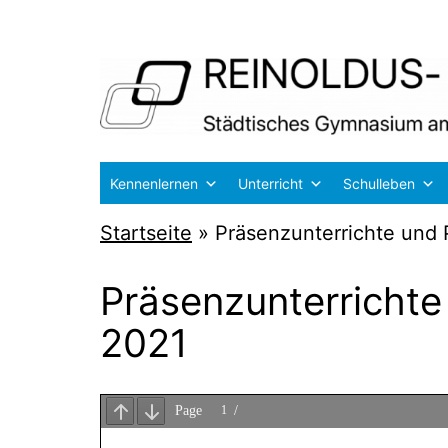
Zum
Inhalt
springen
Reinoldus-
Kennenlernen
Unterricht
Schulleben
und
Startseite
»
Präsenzunterrichte und 
Schiller-
Gymnasium
Präsenzunterrichte
Dortmund
2021