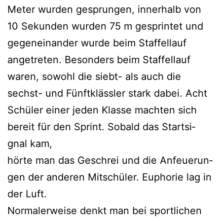
Meter wur­den gesprun­gen, inner­halb von
10 Sekun­den wur­den 75 m gesprin­tet und
gegen­ein­an­der wur­de beim Staf­fel­lauf
ange­tre­ten. Beson­ders beim Staf­fel­lauf
waren, sowohl die siebt- als auch die
sechst- und Fünft­kläss­ler stark dabei. Acht
Schü­ler einer jeden Klas­se mach­ten sich
bereit für den Sprint. Sobald das Start­si­
gnal kam,
hör­te man das Geschrei und die Anfeue­run­
gen der ande­ren Mit­schü­ler. Eupho­rie lag in
der Luft.
Nor­ma­ler­wei­se denkt man bei sport­li­chen