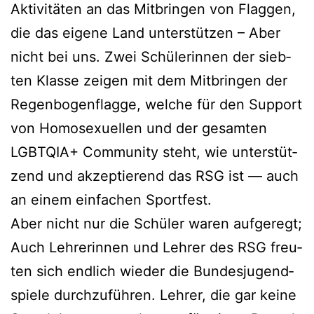
Akti­vi­tä­ten an das Mit­brin­gen von Flag­gen,
die das eige­ne Land unter­stüt­zen – Aber
nicht bei uns. Zwei Schü­le­rin­nen der sieb­
ten Klas­se zei­gen mit dem Mit­brin­gen der
Regen­bo­gen­flag­ge, wel­che für den Sup­port
von Homo­se­xu­el­len und der gesam­ten
LGBTQIA+ Com­mu­ni­ty steht, wie unter­stüt­
zend und akzep­tie­rend das RSG ist — auch
an einem ein­fa­chen Sportfest.
Aber nicht nur die Schü­ler waren auf­ge­regt;
Auch Leh­re­rin­nen und Leh­rer des RSG freu­
ten sich end­lich wie­der die Bun­des­ju­gend­
spie­le durch­zu­füh­ren. Leh­rer, die gar kei­ne