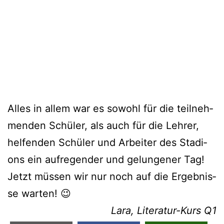
Alles in allem war es sowohl für die teil­neh­
men­den Schü­ler, als auch für die Leh­rer,
hel­fen­den Schü­ler und Arbei­ter des Sta­di­
ons ein auf­re­gen­der und gelun­ge­ner Tag!
Jetzt müs­sen wir nur noch auf die Ergeb­nis­
se warten! 😉
Lara, Lite­ra­tur-Kurs Q1