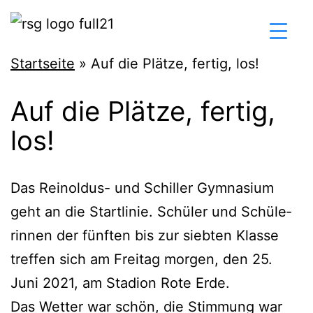
Zum
Inhalt
springen
Reinoldus-
Startseite
»
Auf die Plätze, fertig, los!
und
Auf die Plätze, fertig,
Schiller-
los!
Gymnasium
Dortmund
Das Rein­ol­dus- und Schil­ler Gym­na­si­um
geht an die Start­li­nie. Schü­ler und Schü­le­
rin­nen der fünf­ten bis zur sieb­ten Klas­se
tref­fen sich am Frei­tag mor­gen, den 25.
Juni 2021, am Sta­di­on Rote Erde.
Das Wet­ter war schön, die Stim­mung war