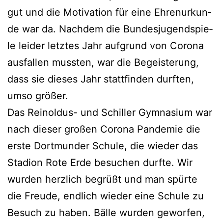
gut und die Moti­va­ti­on für eine Ehren­ur­kun­
de war da. Nach­dem die Bun­des­ju­gend­spie­
le lei­der letz­tes Jahr auf­grund von Coro­na
aus­fal­len muss­ten, war die Begeis­te­rung,
dass sie die­ses Jahr statt­fin­den durf­ten,
umso größer.
Das Rein­ol­dus- und Schil­ler Gym­na­si­um war
nach die­ser gro­ßen Coro­na Pan­de­mie die
ers­te Dort­mun­der Schu­le, die wie­der das
Sta­di­on Rote Erde besu­chen durf­te. Wir
wur­den herz­lich begrüßt und man spür­te
die Freu­de, end­lich wie­der eine Schu­le zu
Besuch zu haben. Bäl­le wur­den gewor­fen,