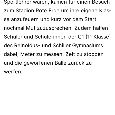
Sport­leh­rer waren, kamen für einen Besuch
zum Sta­di­on Rote Erde um ihre eige­ne Klas­
se anzu­feu­ern und kurz vor dem Start
noch­mal Mut zuzu­spre­chen. Zudem hal­fen
Schü­ler und Schü­le­rin­nen der Q1 (11 Klas­se)
des Rein­ol­dus- und Schil­ler Gym­na­si­ums
dabei, Meter zu mes­sen, Zeit zu stop­pen
und die gewor­fe­nen Bäl­le zurück zu
werfen.