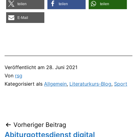
tei­len
tei­len
tei­len
E‑Mail
Veröffentlicht am
28. Juni 2021
Von
rsg
Kategorisiert als
Allgemein
,
Literaturkurs-Blog
,
Sport
Vorheriger Beitrag
Beitragsnavigation
Abiturgottesdienst digital