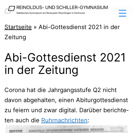
Zum
Inhalt
springen
Reinoldus-
Startseite
»
Abi-Gottesdienst 2021 in der
und
Zeitung
Schiller-
Abi-Gottesdienst 2021
Gymnasium
in der Zeitung
Dortmund
Coro­na hat die Jahr­gangs­stu­fe Q2 nicht
davon abge­hal­ten, einen Abit­ur­got­tes­dienst
zu fei­ern und zwar digi­tal. Dar­über berich­te­
ten auch die
Ruhr­nach­rich­ten
: