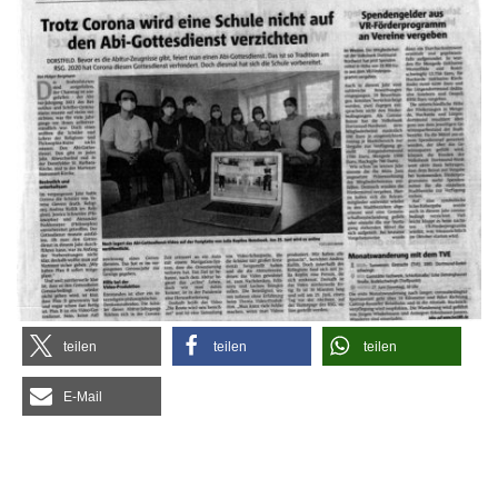
tei­len
tei­len
tei­len
E‑Mail