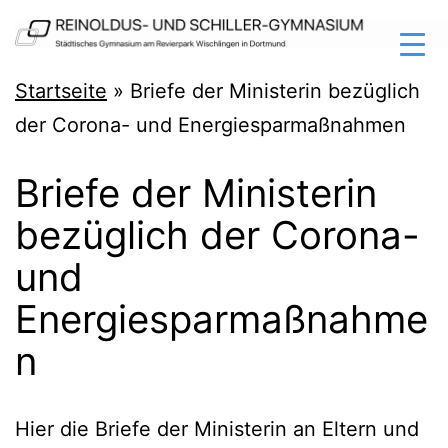
Zum
Inhalt
springen
Reinoldus-
Startseite
»
Briefe der Ministerin bezüglich
und
der Corona- und Energiesparmaßnahmen
Schiller-
Briefe der Ministerin
Gymnasium
bezüglich der Corona-
Dortmund
und
Energiesparmaßnahme
n
Hier die Brie­fe der Minis­te­rin an Eltern und