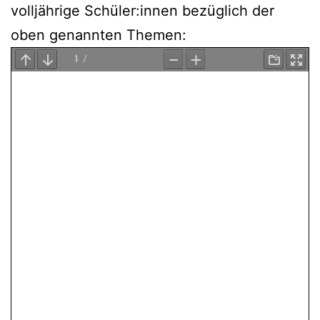
voll­jäh­ri­ge Schüler:innen bezüg­lich der
oben genann­ten Themen: