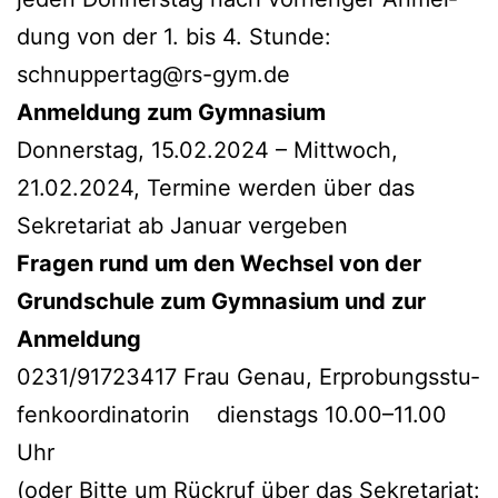
dung von der 1. bis 4. Stun­de:
schnuppertag@rs-gym.de
Anmel­dung zum Gymnasium
Don­ners­tag, 15.02.2024 – Mitt­woch,
21.02.2024, Ter­mi­ne wer­den über das
Sekre­ta­ri­at ab Janu­ar vergeben
Fra­gen rund um den Wech­sel von der
Grund­schu­le zum Gym­na­si­um und zur
Anmeldung
0231/91723417 Frau Genau, Erpro­bungs­stu­
fen­ko­or­di­na­to­rin diens­tags 10.00–11.00
Uhr
(oder Bit­te um Rück­ruf über das Sekre­ta­ri­at: