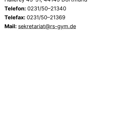
Telefon:
0231/50–21340
Telefax:
0231/50–21369
Mail:
sekretariat@rs-gym.de
Anfahrtsbeschreibung
Datenschutzerklärung
Administrationsbereich
Immer auf dem Laufenden? Abonnieren Sie doch
einfach unseren
RSS-Newsfeed!