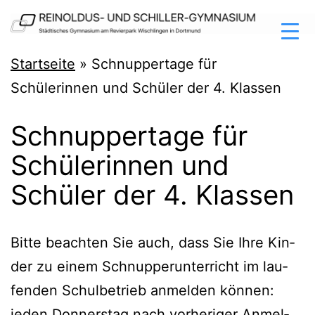
Zum
Inhalt
springen
Reinoldus-
Startseite
»
Schnuppertage für
und
Schülerinnen und Schüler der 4. Klassen
Schiller-
Schnuppertage für
Gymnasium
Schülerinnen und
Dortmund
Schüler der 4. Klassen
Bit­te beach­ten Sie auch, dass Sie Ihre Kin­
der zu einem Schnup­per­un­ter­richt im lau­
fen­den Schul­be­trieb anmel­den kön­nen:
jeden Don­ners­tag nach vor­he­ri­ger Anmel­