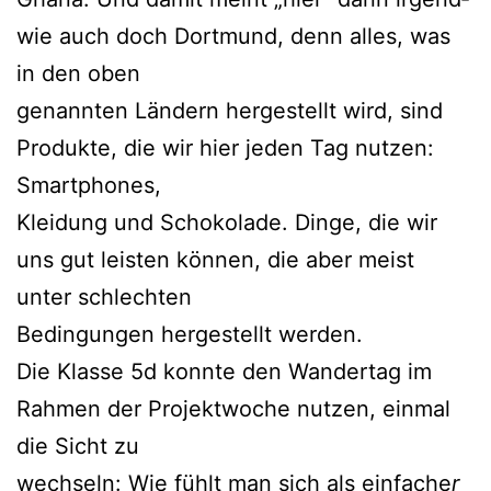
wie auch doch Dort­mund, denn alles, was
in den oben
genann­ten Län­dern her­ge­stellt wird, sind
Pro­duk­te, die wir hier jeden Tag nut­zen:
Smart­phones,
Klei­dung und Scho­ko­la­de. Din­ge, die wir
uns gut leis­ten kön­nen, die aber meist
unter schlech­ten
Bedin­gun­gen her­ge­stellt wer­den.
Die Klas­se 5d konn­te den Wan­der­tag im
Rah­men der Pro­jekt­wo­che nut­zen, ein­mal
die Sicht zu
wech­seln: Wie fühlt man sich als ein­fa­che
r