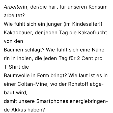
Arbei­ter
in, der/die hart für unse­ren Kon­sum
arbei­tet?
Wie fühlt sich ein jun­ger (im Kin­des­al­ter!)
Kakao­bau­er, der jeden Tag die Kakao­frucht
von den
Bäu­men schlägt? Wie fühlt sich eine Nähe­
rin in Indi­en, die jeden Tag für 2 Cent pro
T‑Shirt die
Baum­wol­le in Form bringt? Wie laut ist es in
einer Col­tan-Mine, wo der Roh­stoff abge­
baut wird,
damit unse­re Smart­phones ener­gie­brin­gen­
de Akkus haben?