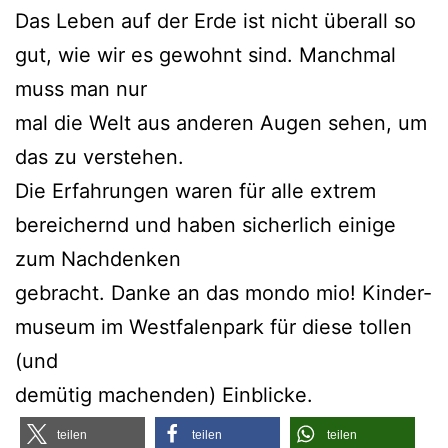
Das Leben auf der Erde ist nicht über­all so
gut, wie wir es gewohnt sind. Manch­mal
muss man nur
mal die Welt aus ande­ren Augen sehen, um
das zu ver­ste­hen.
Die Erfah­run­gen waren für alle extrem
berei­chernd und haben sicher­lich eini­ge
zum Nach­den­ken
gebracht. Dan­ke an das mon­do mio! Kin­der­
mu­se­um im West­fa­len­park für die­se tol­len
(und
demü­tig machen­den) Einblicke.
tei­len
tei­len
tei­len