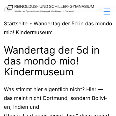
Zum
Inhalt
springen
Reinoldus-
Startseite
»
Wandertag der 5d in das mondo
und
mio! Kindermuseum
Schiller-
Wandertag der 5d in
Gymnasium
das mondo mio!
Dortmund
Kindermuseum
Was stimmt hier eigent­lich nicht? Hier —
das meint nicht Dort­mund, son­dern Boli­vi­
en, Indi­en und
Gha­na. Und damit meint „hier“ dann irgend­