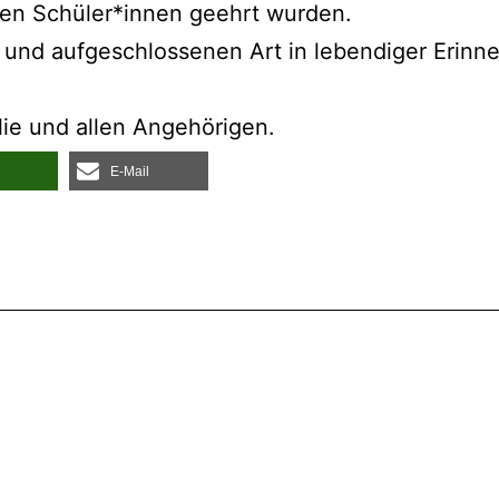
r­ten Schüler*innen geehrt wurden.
 und auf­ge­schlos­se­nen Art in leben­di­ger Erin­
mi­lie und allen Angehörigen.
E‑Mail