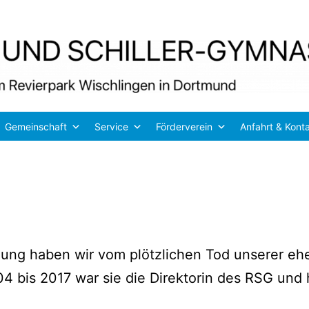
Gemeinschaft
Service
Förderverein
Anfahrt & Kont
zung haben wir vom plötz­li­chen Tod unse­rer ehe­ma
04 bis 2017 war sie die Direk­to­rin des RSG und h