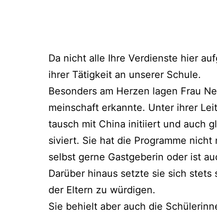
Da nicht alle Ihre Ver­diens­te hier a
ihrer Tätig­keit an unse­rer Schule.
Beson­ders am Her­zen lagen Frau Neu­
mein­schaft erkann­te. Unter ihrer Lei
tausch mit Chi­na initi­iert und auch gle
si­viert. Sie hat die Pro­gram­me nicht 
selbst ger­ne Gast­ge­be­rin oder ist 
Dar­über hin­aus setz­te sie sich stets 
der Eltern zu würdigen.
Sie behielt aber auch die Schü­le­rin