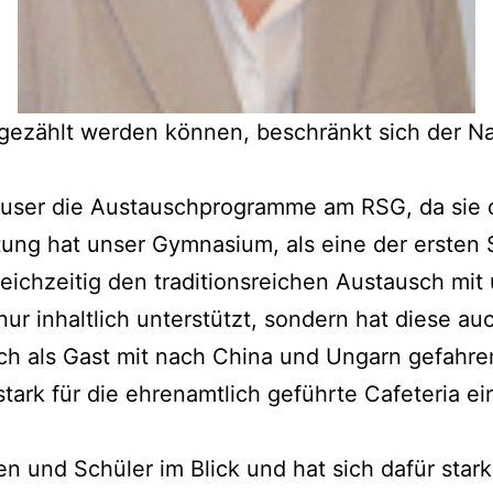
uf­ge­zählt wer­den kön­nen, beschränkt sich der N
ser die Aus­tausch­pro­gram­me am RSG, da sie d
­tung hat unser Gym­na­si­um, als eine der ers­te
ich­zei­tig den tra­di­ti­ons­rei­chen Aus­tausch mit
nur inhalt­lich unter­stützt, son­dern hat die­se a
auch als Gast mit nach Chi­na und Ungarn gefah­re
stark für die ehren­amt­lich geführ­te Cafe­te­ria e
­nen und Schü­ler im Blick und hat sich dafür st