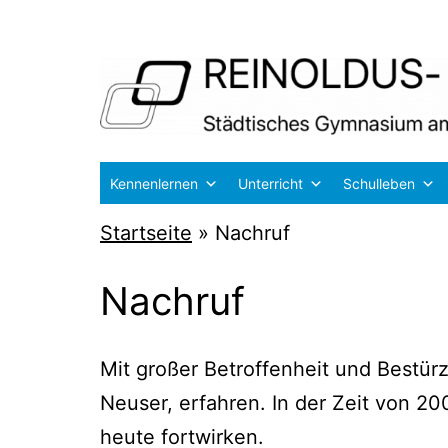
Zum
Inhalt
springen
Reinoldus-
Kennenlernen
Unterricht
Schulleben
und
Startseite
»
Nachruf
Schiller-
Gymnasium
Nachruf
Dortmund
Mit gro­ßer Betrof­fen­heit und Bestür­
Neu­ser, erfah­ren. In der Zeit von 20
heu­te fortwirken.