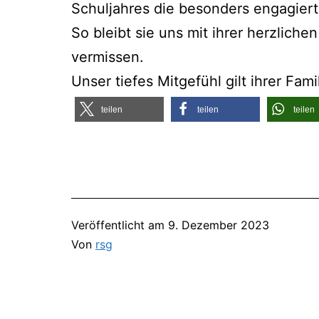
Schul­jah­res die beson­ders enga­gie
So bleibt sie uns mit ihrer herz­li­chen
vermissen.
Unser tie­fes Mit­ge­fühl gilt ihrer Fa
tei­len
tei­len
tei­len
Veröffentlicht am
9. Dezember 2023
Von
rsg