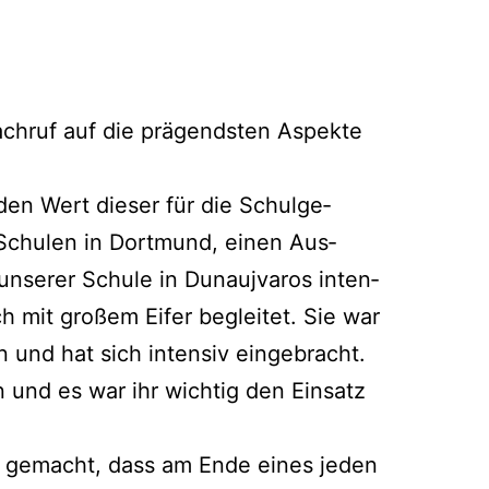
ach­ruf auf die prä­gends­ten Aspek­te
en Wert die­ser für die Schul­ge­
n Schu­len in Dort­mund, einen Aus­
 unse­rer Schu­le in Dunauj­va­ros inten­
uch mit gro­ßem Eifer beglei­tet. Sie war
n und hat sich inten­siv eingebracht.
in und es war ihr wich­tig den Ein­satz
ark gemacht, dass am Ende eines jeden