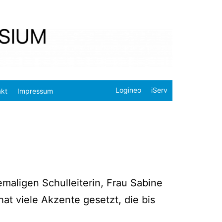
Logineo
iServ
akt
Impressum
­li­gen Schul­lei­te­rin, Frau Sabi­ne
at vie­le Akzen­te gesetzt, die bis