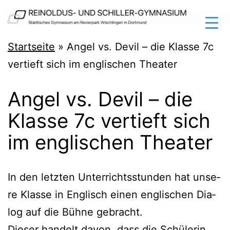
Zum
Inhalt
springen
Reinoldus-
Startseite
»
Angel vs. Devil – die Klasse 7c
und
vertieft sich im englischen Theater
Schiller-
Angel vs. Devil – die
Gymnasium
Klasse 7c vertieft sich
Dortmund
im englischen Theater
In den letz­ten Unter­richts­stun­den hat unse­
re Klas­se in Eng­lisch einen eng­li­schen Dia­
log auf die Büh­ne gebracht.
Die­ser han­delt davon, dass die Schü­le­rin