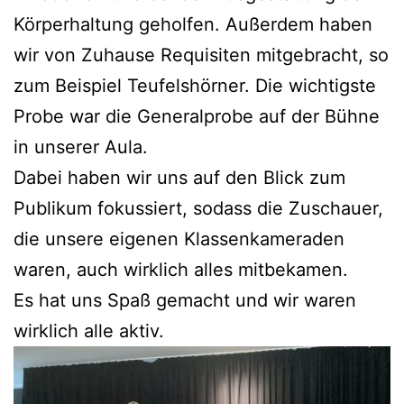
Kör­per­hal­tung gehol­fen. Außer­dem haben
wir von Zuhau­se Requi­si­ten mit­ge­bracht, so
zum Bei­spiel Teu­fels­hör­ner. Die wich­tigs­te
Pro­be war die Gene­ral­pro­be auf der Büh­ne
in unse­rer Aula.
Dabei haben wir uns auf den Blick zum
Publi­kum fokus­siert, sodass die Zuschau­er,
die unse­re eige­nen Klas­sen­ka­me­ra­den
waren, auch wirk­lich alles mitbekamen.
Es hat uns Spaß gemacht und wir waren
wirk­lich alle aktiv.