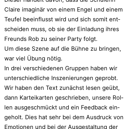
Clai­re ima­gi­när von einem Engel und einem
Teu­fel beein­flusst wird und sich somit ent­
schei­den muss, ob sie der Ein­la­dung ihres
Freunds Rob zu sei­ner Par­ty folgt.
Um die­se Sze­ne auf die Büh­ne zu brin­gen,
war viel Übung nötig.
In drei ver­schie­de­nen Grup­pen haben wir
unter­schied­li­che Insze­nie­run­gen geprobt.
Wir haben den Text zunächst lesen geübt,
dann Kar­tei­kar­ten geschrie­ben, unse­re Rol­
len aus­ge­schmückt und ein Feed­back ein­
ge­holt. Dies hat sehr bei dem Aus­druck von
Emo­tio­nen und bei der Aus­ge­stal­tung der