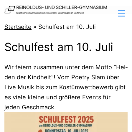
Zum
Inhalt
springen
Reinoldus-
Startseite
»
Schulfest am 10. Juli
und
Schulfest am 10. Juli
Schiller-
Gymnasium
Dortmund
Wir fei­ern zusam­men unter dem Mot­to “Hel­
den der Kind­heit”! Vom Poet­ry Slam über
Live Musik bis zum Kos­tüm­wett­be­werb gibt
es vie­le klei­ne und grö­ße­re Events für
jeden Geschmack.