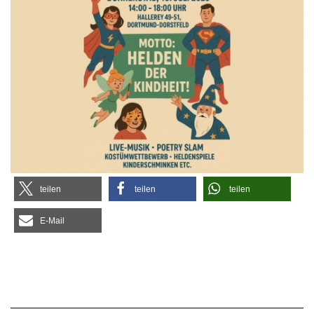
tei­len
tei­len
tei­len
E‑Mail