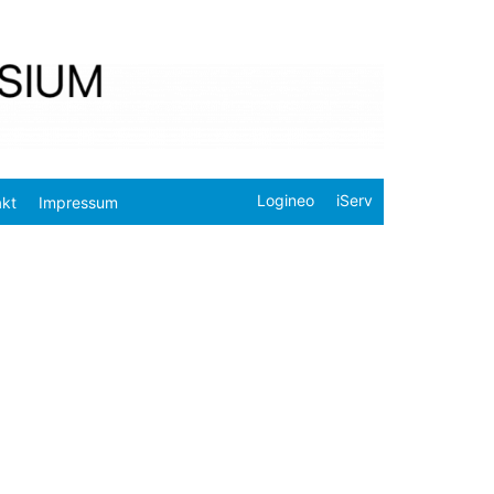
Logineo
iServ
akt
Impressum