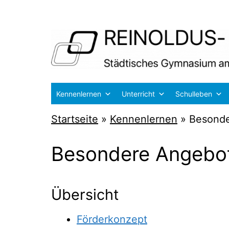
Zum
Inhalt
springen
Reinoldus-
Kennenlernen
Unterricht
Schulleben
und
Startseite
»
Kennenlernen
»
Besond
Schiller-
Gymnasium
Besondere Angebo
Dortmund
Übersicht
För­der­kon­zept