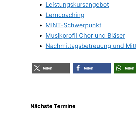
Leis­tungs­kurs­an­ge­bot
Lern­coa­ching
MINT-Schwer­punkt
Musik­pro­fil Chor und Bläser
Nach­mit­tags­be­treu­ung und Mi
tei­len
tei­len
tei­len
Nächste Termine