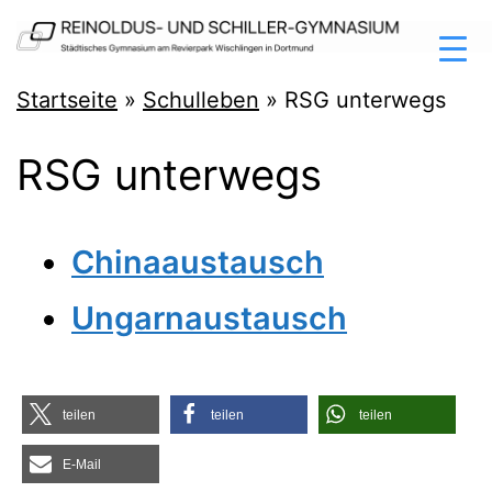
Zum
Inhalt
springen
Reinoldus-
Startseite
»
Schulleben
»
RSG unterwegs
und
RSG unterwegs
Schiller-
Gymnasium
Dortmund
Chi­na­aus­tausch
Ungarn­aus­tausch
tei­len
tei­len
tei­len
E‑Mail