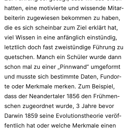
hat­ten, eine moti­vier­te und wis­sen­de Mit­ar­
bei­te­rin zuge­wie­sen bekom­men zu haben,
die es sich schein­bar zum Ziel erklärt hat,
viel Wis­sen in eine anfäng­lich ein­stün­dig,
letzt­lich doch fast zwei­stün­di­ge Füh­rung zu
quet­schen. Manch ein Schü­ler wur­de dann
schon mal zu einer „Pinn­wand“ umge­formt
und muss­te sich bestimm­te Daten, Fund­or­
te oder Merk­ma­le mer­ken. Zum Bei­spiel,
dass der Nean­der­ta­ler 1856 den Früh­men­
schen zuge­ord­net wur­de, 3 Jah­re bevor
Dar­win 1859 sei­ne Evo­lu­ti­ons­theo­rie ver­öf­
fent­lich hat oder wel­che Merk­ma­le einen