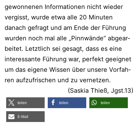
gewon­ne­nen Infor­ma­tio­nen nicht wie­der
ver­gisst, wur­de etwa alle 20 Minu­ten
danach gefragt und am Ende der Füh­rung
wur­den noch mal alle „Pinn­wän­de“ abge­ar­
bei­tet. Letzt­lich sei gesagt, dass es eine
inter­es­san­te Füh­rung war, per­fekt geeig­net
um das eige­ne Wis­sen über unse­re Vor­fah­
ren auf­zu­fri­schen und zu vernetzen.
(Saskia Thieß, Jgst.13)
tei­len
tei­len
tei­len
E‑Mail