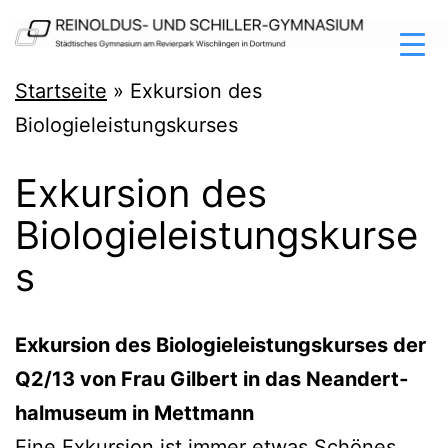
Zum
Inhalt
springen
Reinoldus-
Startseite
»
Exkursion des
und
Biologieleistungskurses
Schiller-
Exkursion des
Gymnasium
Biologieleistungskurse
Dortmund
s
Exkur­si­on des Bio­lo­gie­leis­tungs­kur­ses der
Q2/13 von Frau Gil­bert in das Nean­dert­
hal­mu­se­um in Mettmann
Eine Exkur­si­on ist immer etwas Schö­nes,