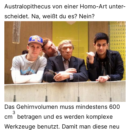
Aus­tra­lo­pi­the­cus von einer Homo-Art unter­
schei­det. Na, weißt du es? Nein?
Das Gehirn­vo­lu­men muss min­des­tens 600
3
cm
betra­gen und es wer­den kom­ple­xe
Werk­zeu­ge benutzt. Damit man die­se neu