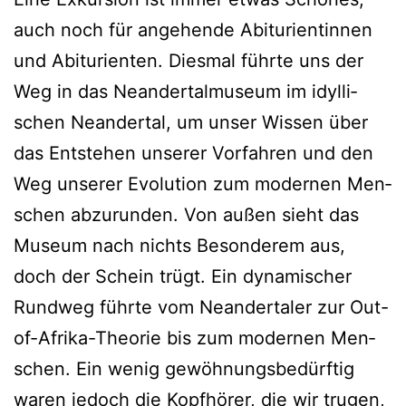
auch noch für ange­hen­de Abitu­ri­en­tin­nen
und Abitu­ri­en­ten. Dies­mal führ­te uns der
Weg in das Nean­der­tal­mu­se­um im idyl­li­
schen Nean­der­tal, um unser Wis­sen über
das Ent­ste­hen unse­rer Vor­fah­ren und den
Weg unse­rer Evo­lu­ti­on zum moder­nen Men­
schen abzu­run­den. Von außen sieht das
Muse­um nach nichts Beson­de­rem aus,
doch der Schein trügt. Ein dyna­mi­scher
Rund­weg führ­te vom Nean­der­ta­ler zur Out-
of-Afri­ka-Theo­rie bis zum moder­nen Men­
schen. Ein wenig gewöh­nungs­be­dürf­tig
waren jedoch die Kopf­hö­rer, die wir tru­gen,