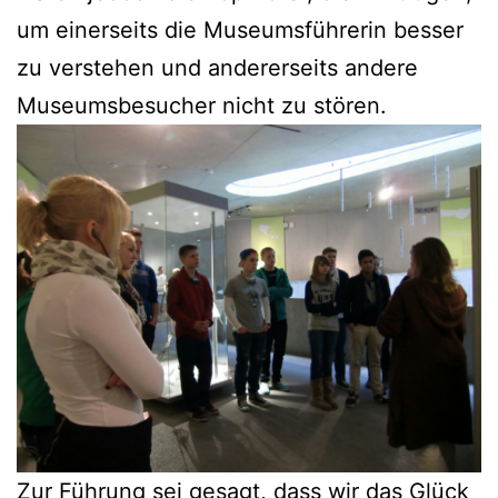
um einer­seits die Muse­ums­füh­re­rin bes­ser
zu ver­ste­hen und ande­rer­seits ande­re
Muse­ums­be­su­cher nicht zu stören.
Zur Füh­rung sei gesagt, dass wir das Glück