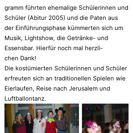
gramm führ­ten ehe­ma­li­ge Schü­le­rin­nen und
Schü­ler (Abitur 2005) und die Paten aus
der Ein­füh­rungs­pha­se küm­mer­ten sich um
Musik, Light­show, die Geträn­ke- und
Essens­bar. Hier­für noch mal herz­li­
chen Dank!
Die kos­tü­mier­ten Schü­le­rin­nen und Schü­ler
erfreu­ten sich an tra­di­tio­nel­len Spie­len wie
Eier­lau­fen, Rei­se nach Jeru­sa­lem und
Luftballontanz.