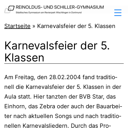
Zum
Inhalt
springen
Reinoldus-
Startseite
»
Karnevalsfeier der 5. Klassen
und
Karnevalsfeier der 5.
Schiller-
Klassen
Gymnasium
Dortmund
Am Frei­tag, den 28.02.2004 fand tra­di­tio­
nell die Kar­ne­vals­fei­er der 5. Klas­sen in der
Aula statt. Hier tanz­ten der BVB Star, das
Ein­horn, das Zebra oder auch der Bau­ar­bei­
ter nach aktu­el­len Songs und nach tra­di­tio­
nel­len Kar­ne­vals­lie­dern. Durch das Pro­