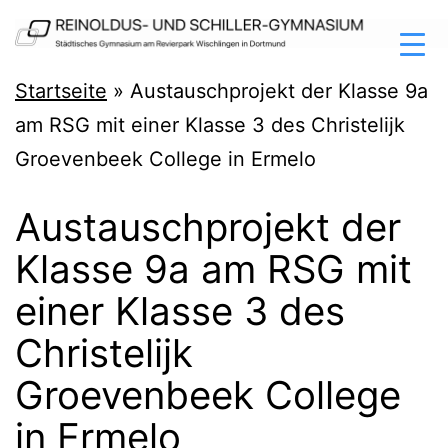
Zum
Inhalt
springen
Reinoldus-
Startseite
»
Austauschprojekt der Klasse 9a
und
am RSG mit einer Klasse 3 des Christelijk
Schiller-
Groevenbeek College in Ermelo
Gymnasium
Austauschprojekt der
Dortmund
Klasse 9a am RSG mit
einer Klasse 3 des
Christelijk
Groevenbeek College
in Ermelo