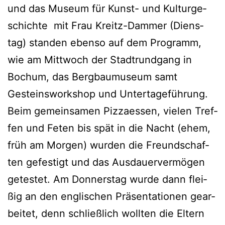
und das Muse­um für Kunst- und Kul­tur­ge­
schich­te mit Frau Kreitz-Dam­mer (Diens­
tag) stan­den eben­so auf dem Pro­gramm,
wie am Mitt­woch der Stadt­rund­gang in
Bochum, das Berg­bau­mu­se­um samt
Gesteins­work­shop und Unter­ta­ge­füh­rung.
Beim gemein­sa­men Piz­za­es­sen, vie­len Tref­
fen und Feten bis spät in die Nacht (ehem,
früh am Mor­gen) wur­den die Freund­schaf­
ten gefes­tigt und das Aus­dau­er­ver­mö­gen
getes­tet. Am Don­ners­tag wur­de dann flei­
ßig an den eng­li­schen Prä­sen­ta­tio­nen gear­
bei­tet, denn schließ­lich woll­ten die Eltern