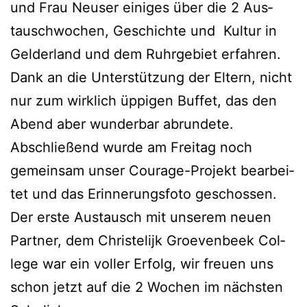
und Frau Neu­ser eini­ges über die 2 Aus­
tausch­wo­chen, Geschich­te und Kul­tur in
Gel­der­land und dem Ruhr­ge­biet erfah­ren.
Dank an die Unter­stüt­zung der Eltern, nicht
nur zum wirk­lich üppi­gen Buf­fet, das den
Abend aber wun­der­bar abrun­de­te.
Abschlie­ßend wur­de am Frei­tag noch
gemein­sam unser Cou­ra­ge-Pro­jekt bear­bei­
tet und das Erin­ne­rungs­fo­to geschos­sen.
Der ers­te Aus­tausch mit unse­rem neu­en
Part­ner, dem Chris­te­li­jk Gro­e­ven­beek Col­
lege war ein vol­ler Erfolg, wir freu­en uns
schon jetzt auf die 2 Wochen im nächs­ten