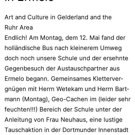
Art and Cul­tu­re in Gel­der­land and the
Ruhr Area
End­lich! Am Mon­tag, dem 12. Mai fand der
hol­län­di­sche Bus nach klei­ne­rem Umweg
doch noch unse­re Schu­le und der ersehn­te
Gegen­be­such der Aus­tausch­part­ner aus
Erme­lo begann. Gemein­sa­mes Klet­ter­ver­
gnü­gen mit Herrn Wete­kam und Herrn Bart­
mann (Mon­tag), Geo-Cachen im (lei­der sehr
feuch­ten!!!) Bereich der Schu­le unter der
Anlei­tung von Frau Neu­haus, eine lus­ti­ge
Tausch­ak­ti­on in der Dort­mun­der Innen­stadt