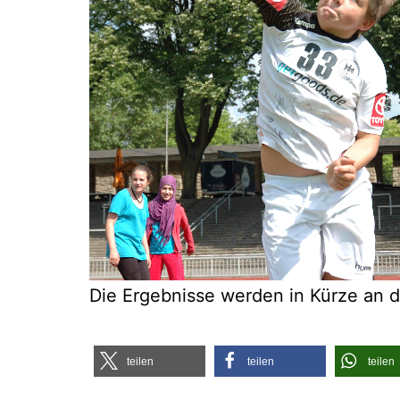
Die Ergeb­nis­se wer­den in Kür­ze an 
tei­len
tei­len
tei­len