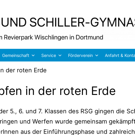
Gemeinschaft
Service
Förderverein
Anfahrt & Kont
n der roten Erde
fen in der roten Erde
st der 5., 6. und 7. Klas­sen des RSG gin­gen die Sch
, Sprin­gen und Wer­fen wur­de gemein­sam gekämpft
e­rIn­nen aus der Ein­füh­rungs­pha­se und zahl­rei