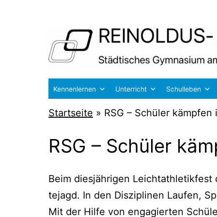
Zum
Inhalt
springen
Reinoldus-
Kennenlernen
Unterricht
Schulleben
und
Startseite
»
RSG – Schüler kämpfen i
Schiller-
Gymnasium
RSG – Schüler kämp
Dortmund
Beim dies­jäh­ri­gen Leicht­ath­le­tik­fe
te­jagd. In den Dis­zi­pli­nen Lau­fen
Mit der Hil­fe von enga­gier­ten Schü­l