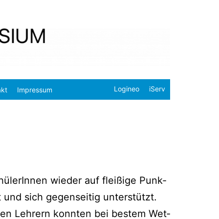
Logineo
iServ
akt
Impressum
ü­le­rIn­nen wie­der auf flei­ßi­ge Punk­
 und sich gegen­sei­tig unterstützt.
­chen Leh­rern konn­ten bei bes­tem Wet­