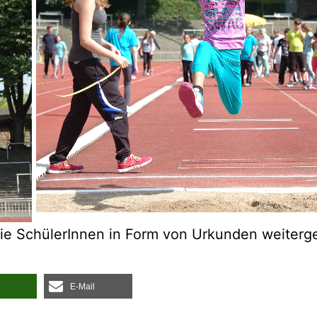
die Schü­le­rIn­nen in Form von Urkun­den weiterg
E‑Mail