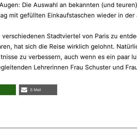
ugen: Die Aus­wahl an bekann­ten (und teu­ren) Lä
ag mit gefüll­ten Ein­kaufs­ta­schen wie­der in de
en ver­schie­de­nen Stadt­vier­tel von Paris zu ent
n, hat sich die Rei­se wirk­lich gelohnt. Natür­l
t­nis­se zu ver­bes­sern, auch wenn es ein paar lus­
lei­ten­den Leh­re­rin­nen Frau Schus­ter und Fra
E‑Mail