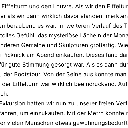
 Eif­fel­turm und den Lou­vre. Als wir den Eif­fel­t
ber als wir dann wirk­lich davor stan­den, merk­ten
tem­be­rau­bend es war. Im wei­te­ren Ver­lauf des
l­les Gefühl, das mys­te­riö­se Lächeln der Mona 
de­ren Gemäl­de und Skulp­tu­ren groß­ar­tig. Wie
 Pick­nick am Abend ein­kau­fen. Die­ses fand dan
dass für gute Stim­mung gesorgt war. Als es dann 
­on, der Boots­tour. Von der Sei­ne aus konn­te ma
der Eif­fel­turm war wirk­lich beein­dru­ckend. Au
ich.
Exkur­si­on hat­ten wir nun zu unse­rer frei­en Ver­
­ren, um ein­zu­kau­fen. Mit der Metro konn­te ma
er vie­len Men­schen etwas gewöh­nungs­be­dürf­t