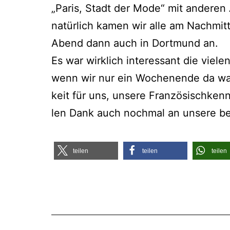
„Paris, Stadt der Mode“ mit ande­ren A
natür­lich kamen wir alle am Nach­mit­t
Abend dann auch in Dort­mund an.
Es war wirk­lich inter­es­sant die vie­l
wenn wir nur ein Wochen­en­de da ware
keit für uns, unse­re Fran­zö­sisch­kenn
len Dank auch noch­mal an unse­re beg
tei­len
tei­len
tei­len