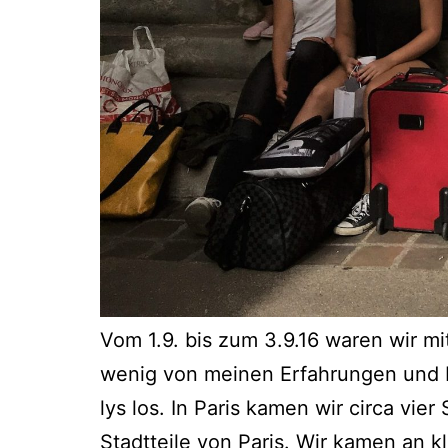
Vom 1.9. bis zum 3.9.16 waren wir mit
wenig von mei­nen Erfah­run­gen und E
lys los. In Paris kamen wir cir­ca vie
Stadt­tei­le von Paris. Wir kamen an k