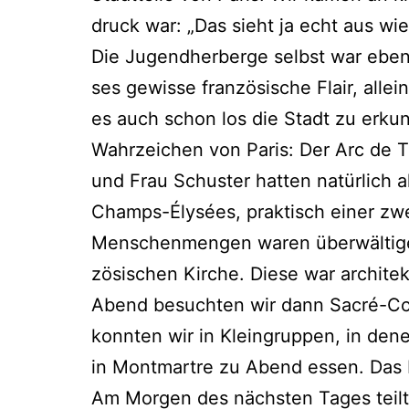
druck war: „Das sieht ja echt aus wie
Die Jugend­her­ber­ge selbst war eben 
ses gewis­se fran­zö­si­sche Flair, all
es auch schon los die Stadt zu erkun­
Wahr­zei­chen von Paris: Der Arc de Tr
und Frau Schus­ter hat­ten natür­lich al
Champs-Ély­sées, prak­tisch einer zwei 
Men­schen­men­gen waren über­wäl­ti­g
zö­si­schen Kir­che. Die­se war archi­te
Abend besuch­ten wir dann Sacré-Cœur,
konn­ten wir in Klein­grup­pen, in dene
in Mont­mart­re zu Abend essen. Das E
Am Mor­gen des nächs­ten Tages teil­te