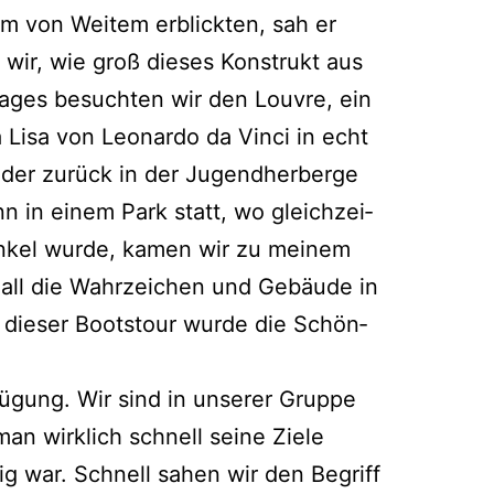
urm von Wei­tem erblick­ten, sah er
 wir, wie groß die­ses Kon­strukt aus
 Tages besuch­ten wir den Lou­vre, ein
Lisa von Leo­nar­do da Vin­ci in echt
­der zurück in der Jugend­her­ber­ge
n in einem Park statt, wo gleich­zei­
dun­kel wur­de, kamen wir zu mei­nem
n all die Wahr­zei­chen und Gebäu­de in
f die­ser Boots­tour wur­de die Schön­
fü­gung. Wir sind in unse­rer Grup­pe
n wirk­lich schnell sei­ne Zie­le
ig war. Schnell sahen wir den Begriff