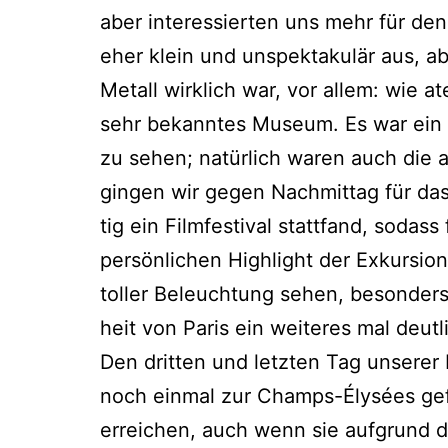
aber inter­es­sier­ten uns mehr für den
eher klein und unspek­ta­ku­lär aus, a
Metall wirk­lich war, vor allem: wie a
sehr bekann­tes Muse­um. Es war ein to
zu sehen; natür­lich waren auch die an
gin­gen wir gegen Nach­mit­tag für das
tig ein Film­fes­ti­val statt­fand, so
per­sön­li­chen High­light der Exkur­si
tol­ler Beleuch­tung sehen, beson­ders 
heit von Paris ein wei­te­res mal deutl
Den drit­ten und letz­ten Tag unse­rer 
noch ein­mal zur Champs-Ély­sées gefah
errei­chen, auch wenn sie auf­grund d