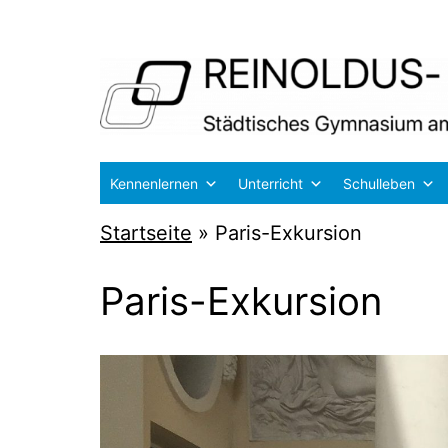
Zum
Inhalt
springen
Reinoldus-
Kennenlernen
Unterricht
Schulleben
und
Startseite
»
Paris-Exkursion
Schiller-
Gymnasium
Paris-Exkursion
Dortmund