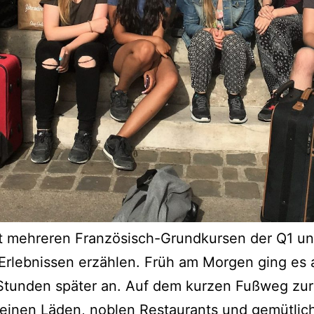
 meh­re­ren Fran­zö­sisch-Grund­kur­sen der Q1 un
rleb­nis­sen erzäh­len. Früh am Mor­gen ging es 
r Stun­den spä­ter an. Auf dem kur­zen Fuß­weg zur
lei­nen Läden, noblen Restau­rants und gemüt­li­ch