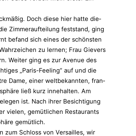
­mä­ßig. Doch die­se hier hat­te die­
e Zim­mer­auf­tei­lung fest­stand, ging
rnt befand sich eines der schöns­ten
Wahr­zei­chen zu ler­nen; Frau Gie­vers
u­ern. Wei­ter ging es zur Ave­nue des
h­ti­ges „Paris-Fee­ling“ auf und die
re Dame, einer welt­be­kann­ten, fran­
o­sphä­re ließ kurz inne­hal­ten. Am
e­gen ist. Nach ihrer Besich­ti­gung
r vie­len, gemüt­li­chen Restau­rants
phä­re gemütlich.
en zum Schloss von Ver­sailles, wir