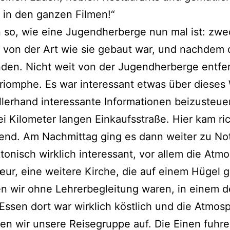
 in den gan­zen Filmen!“
so, wie eine Jugend­her­ber­ge nun mal ist: zweck
ein von der Art wie sie gebaut war, und nach­dem di
den. Nicht weit von der Jugend­her­ber­ge ent­fe
iom­phe. Es war inter­es­sant etwas über die­ses 
ler­hand inter­es­san­te Infor­ma­tio­nen bei­zu­ste
Kilo­me­ter lan­gen Ein­kaufs­stra­ße. Hier kam ric
end. Am Nach­mit­tag ging es dann wei­ter zu Not­
k­to­nisch wirk­lich inter­es­sant, vor allem die Atm
 eine wei­te­re Kir­che, die auf einem Hügel gel
n wir ohne Leh­rer­be­glei­tung waren, in einem de
ssen dort war wirk­lich köst­lich und die Atmo­s
n wir unse­re Rei­se­grup­pe auf. Die Einen fuh­r