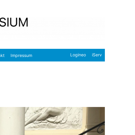
Logineo
iServ
akt
Impressum