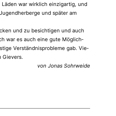
den war wirk­lich ein­zig­ar­tig, und
r Jugend­her­ber­ge und spä­ter am
­de­cken und zu besich­ti­gen und auch
ich war es auch eine gute Mög­lich­
ti­ge Ver­ständ­nis­pro­ble­me gab. Vie­
u Gievers.
von Jonas Sohrweide