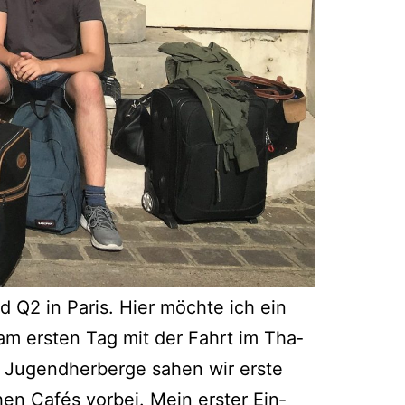
d Q2 in Paris. Hier möch­te ich ein
am ers­ten Tag mit der Fahrt im Tha­
 Jugend­her­ber­ge sahen wir ers­te
en Cafés vor­bei. Mein ers­ter Ein­