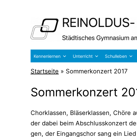
Zum
Inhalt
springen
Reinoldus-
Kennenlernen
Unterricht
Schulleben
und
Startseite
»
Sommerkonzert 2017
Schiller-
Gymnasium
Sommerkonzert 20
Dortmund
Chor­klas­sen, Blä­ser­klas­sen, Chö­re
der dabei beim Abschluss­kon­zert des S
gen, der Ein­gangs­chor sang ein Lie