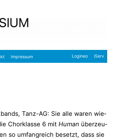
Logineo
iServ
akt
Impressum
ock­bands, Tanz-AG: Sie alle waren wie­
die Chor­klas­se 6 mit
Human
über­zeu­
en so umfang­reich besetzt, dass sie