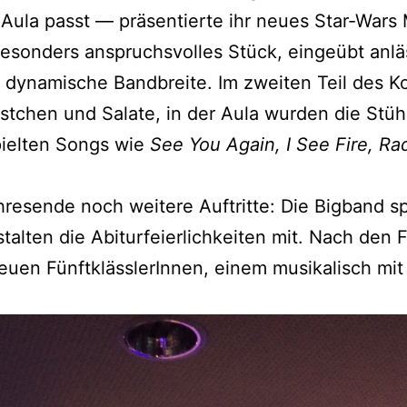
ula passt — prä­sen­tier­te ihr neu­es Star-Wars 
son­ders anspruchs­vol­les Stück, ein­ge­übt anläss
 dyna­mi­sche Band­brei­te. Im zwei­ten Teil des Ko
rst­chen und Sala­te, in der Aula wur­den die Stüh­
iel­ten Songs wie
See You Again, I See Fire, Radi
es­en­de noch wei­te­re Auf­trit­te: Die Big­band s
­ten die Abitur­fei­er­lich­kei­ten mit. Nach den 
u­en Fünft­kläss­le­rIn­nen, einem musi­ka­lisch mit