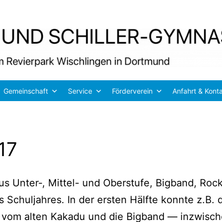
Gemeinschaft
Service
Förderverein
Anfahrt & Kont
17
 aus Unter‑, Mit­tel- und Ober­stu­fe, Big­band, R
chul­jah­res. In der ers­ten Hälf­te konn­te z.B. 
d vom alten Kaka­du und die Big­band — inzwi­sch