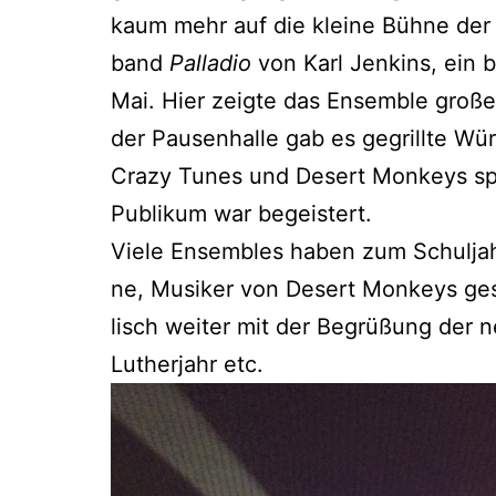
kaum mehr auf die klei­ne Büh­ne der A
band
Pal­la­dio
von Karl Jenk­ins, ein be
Mai. Hier zeig­te das Ensem­ble gro­ße
der Pau­sen­hal­le gab es gegrill­te Wü
Cra­zy Tunes und Desert Mon­keys sp
Publi­kum war begeistert.
Vie­le Ensem­bles haben zum Schul­jah­r
ne, Musi­ker von Desert Mon­keys gestal
lisch wei­ter mit der Begrü­ßung der ne
Luther­jahr etc.