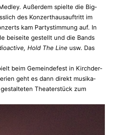
Med­ley. Außer­dem spiel­te die Big­
­lich des Kon­zert­haus­auf­tritt im
n­zerts kam Par­ty­stim­mung auf. In
le bei­sei­te gestellt und die Bands
o­ac­ti­ve, Hold The Line
usw. Das
pielt beim Gemein­de­fest in Kirch­der­
Feri­en geht es dann direkt musi­ka­
 gestal­te­ten Thea­ter­stück zum