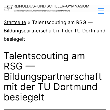
Zum
Inhalt
springen
Reinoldus-
Startseite
»
Talentscouting am RSG —
und
Bildungspartnerschaft mit der TU Dortmund
Schiller-
besiegelt
Gymnasium
Talentscouting am
Dortmund
RSG —
Bildungspartnerschaft
mit der TU Dortmund
besiegelt