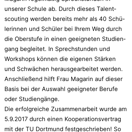
unse­rer Schu­le ab. Durch die­ses Talent­
scou­ting wer­den bereits mehr als 40 Schü­
le­rin­nen und Schü­ler bei Ihrem Weg durch
die Ober­stu­fe in einen geeig­ne­ten Stu­di­en­
gang beglei­tet. In Sprech­stun­den und
Work­shops kön­nen die eige­nen Stär­ken
und Schwä­chen her­aus­ge­ar­bei­tet wer­den.
Anschlie­ßend hilft Frau Maga­rin auf die­ser
Basis bei der Aus­wahl geeig­ne­ter Beru­fe
oder Studiengänge.
Die erfolg­rei­che Zusam­men­ar­beit wur­de am
5.9.2017 durch einen Koope­ra­ti­ons­ver­trag
mit der TU Dort­mund fest­ge­schrie­ben! So