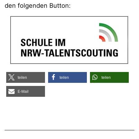
den fol­gen­den Button:
tei­len
tei­len
tei­len
E‑Mail