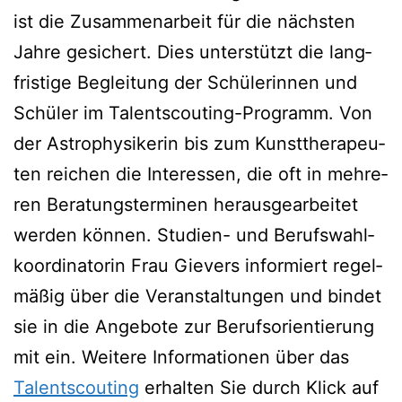
ist die Zusam­men­ar­beit für die nächs­ten
Jah­re gesi­chert. Dies unter­stützt die lang­
fris­ti­ge Beglei­tung der Schü­le­rin­nen und
Schü­ler im Talent­scou­ting-Pro­gramm. Von
der Astro­phy­si­ke­rin bis zum Kunst­the­ra­peu­
ten rei­chen die Inter­es­sen, die oft in meh­re­
ren Bera­tungs­ter­mi­nen her­aus­ge­ar­bei­tet
wer­den kön­nen. Stu­di­en- und Berufs­wahl­
ko­or­di­na­to­rin Frau Gie­vers infor­miert regel­
mä­ßig über die Ver­an­stal­tun­gen und bin­det
sie in die Ange­bo­te zur Berufs­ori­en­tie­rung
mit ein. Wei­te­re Infor­ma­tio­nen über das
Talent­scou­ting
erhal­ten Sie durch Klick auf