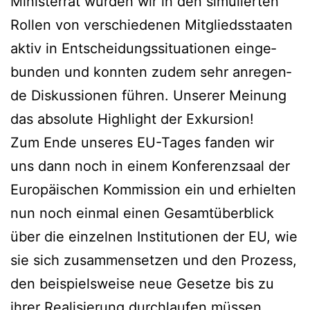
Minis­ter­rat wur­den wir in den simu­lier­ten
Rol­len von ver­schie­de­nen Mit­glieds­staa­ten
aktiv in Ent­schei­dungs­si­tua­tio­nen ein­ge­
bun­den und konn­ten zudem sehr anre­gen­
de Dis­kus­sio­nen füh­ren. Unse­rer Mei­nung
das abso­lu­te High­light der Exkursion!
Zum Ende unse­res EU-Tages fan­den wir
uns dann noch in einem Kon­fe­renz­saal der
Euro­päi­schen Kom­mis­si­on ein und erhiel­ten
nun noch ein­mal einen Gesamt­über­blick
über die ein­zel­nen Insti­tu­tio­nen der EU, wie
sie sich zusam­men­set­zen und den Pro­zess,
den bei­spiels­wei­se neue Geset­ze bis zu
ihrer Rea­li­sie­rung durch­lau­fen müssen.