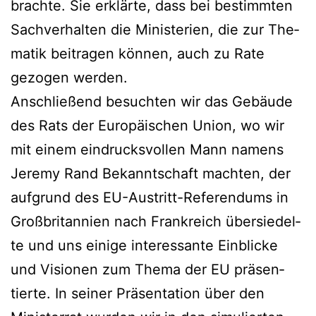
brach­te. Sie erklär­te, dass bei bestimm­ten
Sach­ver­hal­ten die Minis­te­ri­en, die zur The­
ma­tik bei­tra­gen kön­nen, auch zu Rate
gezo­gen werden.
Anschlie­ßend besuch­ten wir das Gebäu­de
des Rats der Euro­päi­schen Uni­on, wo wir
mit einem ein­drucks­vol­len Mann namens
Jere­my Rand Bekannt­schaft mach­ten, der
auf­grund des EU-Aus­tritt-Refe­ren­dums in
Groß­bri­tan­ni­en nach Frank­reich über­sie­del­
te und uns eini­ge inter­es­san­te Ein­bli­cke
und Visio­nen zum The­ma der EU prä­sen­
tier­te. In sei­ner Prä­sen­ta­ti­on über den