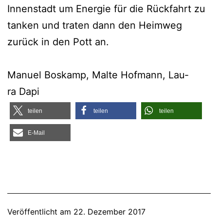
Innen­stadt um Ener­gie für die Rück­fahrt zu
tan­ken und tra­ten dann den Heim­weg
zurück in den Pott an.
Manu­el Bos­kamp, Mal­te Hof­mann, Lau­
ra Dapi
tei­len
tei­len
tei­len
E‑Mail
Veröffentlicht am
22. Dezember 2017