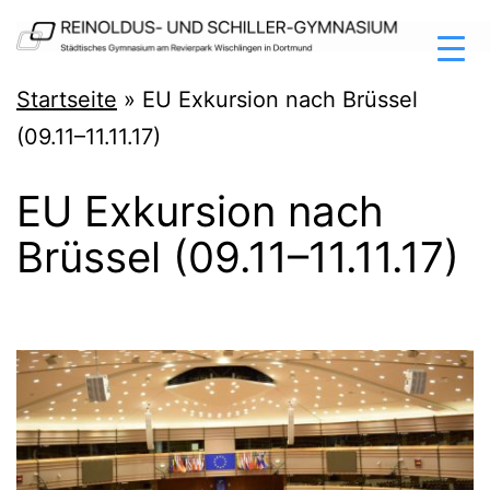
Zum
Inhalt
springen
Reinoldus-
Startseite
»
EU Exkursion nach Brüssel
und
(09.11–11.11.17)
Schiller-
EU Exkursion nach
Gymnasium
Brüssel (09.11–11.11.17)
Dortmund