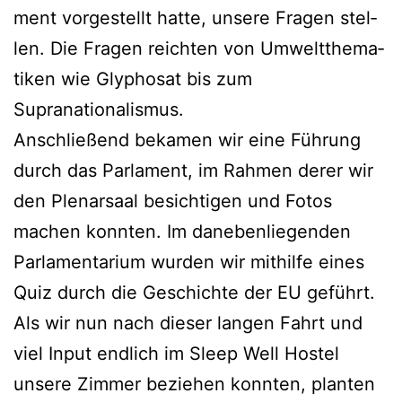
ment vor­ge­stellt hat­te, unse­re Fra­gen stel­
len. Die Fra­gen reich­ten von Umwelt­the­ma­
ti­ken wie Gly­pho­sat bis zum
Supranationalismus.
Anschlie­ßend beka­men wir eine Füh­rung
durch das Par­la­ment, im Rah­men derer wir
den Ple­nar­saal besich­ti­gen und Fotos
machen konn­ten. Im dane­ben­lie­gen­den
Par­la­men­ta­ri­um wur­den wir mit­hil­fe eines
Quiz durch die Geschich­te der EU geführt.
Als wir nun nach die­ser lan­gen Fahrt und
viel Input end­lich im Sleep Well Hos­tel
unse­re Zim­mer bezie­hen konn­ten, plan­ten