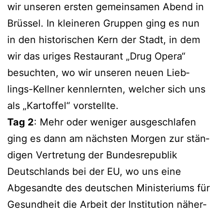
wir unse­ren ers­ten gemein­sa­men Abend in
Brüs­sel. In klei­ne­ren Grup­pen ging es nun
in den his­to­ri­schen Kern der Stadt, in dem
wir das uri­ges Restau­rant „Drug Ope­ra“
besuch­ten, wo wir unse­ren neu­en Lieb­
lings-Kell­ner kenn­lern­ten, wel­cher sich uns
als „Kar­tof­fel“ vorstellte.
Tag 2
: Mehr oder weni­ger aus­ge­schla­fen
ging es dann am nächs­ten Mor­gen zur stän­
di­gen Ver­tre­tung der Bun­des­re­pu­blik
Deutsch­lands bei der EU, wo uns eine
Abge­sand­te des deut­schen Minis­te­ri­ums für
Gesund­heit die Arbeit der Insti­tu­ti­on näher­