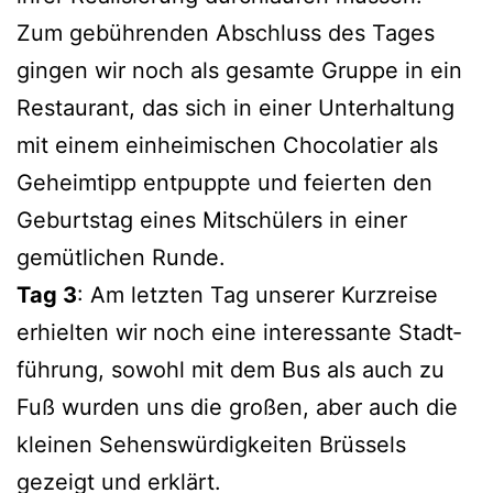
Zum gebüh­ren­den Abschluss des Tages
gin­gen wir noch als gesam­te Grup­pe in ein
Restau­rant, das sich in einer Unter­hal­tung
mit einem ein­hei­mi­schen Cho­co­la­tier als
Geheim­tipp ent­pupp­te und fei­er­ten den
Geburts­tag eines Mit­schü­lers in einer
gemüt­li­chen Runde.
Tag 3
: Am letz­ten Tag unse­rer Kurz­rei­se
erhiel­ten wir noch eine inter­es­san­te Stadt­
füh­rung, sowohl mit dem Bus als auch zu
Fuß wur­den uns die gro­ßen, aber auch die
klei­nen Sehens­wür­dig­kei­ten Brüs­sels
gezeigt und erklärt.