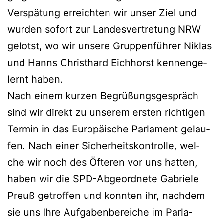
Ver­spä­tung erreich­ten wir unser Ziel und
wur­den sofort zur Lan­des­ver­tre­tung NRW
gelotst, wo wir unse­re Grup­pen­füh­rer Niklas
und Hanns Christ­hard Eich­horst ken­nen­ge­
lernt haben.
Nach einem kur­zen Begrü­ßungs­ge­spräch
sind wir direkt zu unse­rem ers­ten rich­ti­gen
Ter­min in das Euro­päi­sche Par­la­ment gelau­
fen. Nach einer Sicher­heits­kon­trol­le, wel­
che wir noch des Öfte­ren vor uns hat­ten,
haben wir die SPD-Abge­ord­ne­te Gabrie­le
Preuß getrof­fen und konn­ten ihr, nach­dem
sie uns Ihre Auf­ga­ben­be­rei­che im Par­la­