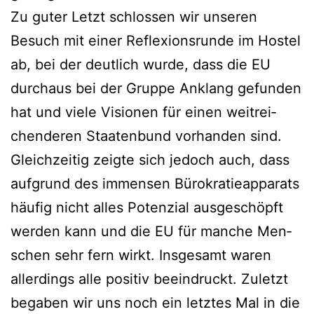
Zu guter Letzt schlos­sen wir unse­ren
Besuch mit einer Refle­xi­ons­run­de im Hos­tel
ab, bei der deut­lich wur­de, dass die EU
durch­aus bei der Grup­pe Anklang gefun­den
hat und vie­le Visio­nen für einen weit­rei­
chen­de­ren Staa­ten­bund vor­han­den sind.
Gleich­zei­tig zeig­te sich jedoch auch, dass
auf­grund des immensen Büro­kra­tie­ap­pa­rats
häu­fig nicht alles Poten­zi­al aus­ge­schöpft
wer­den kann und die EU für man­che Men­
schen sehr fern wirkt. Ins­ge­samt waren
aller­dings alle posi­tiv beein­druckt. Zuletzt
bega­ben wir uns noch ein letz­tes Mal in die