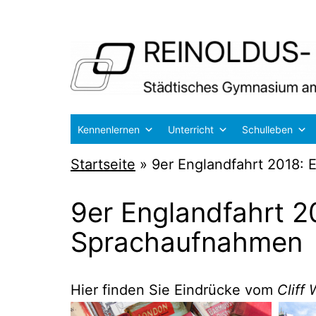
Zum
Inhalt
springen
Reinoldus-
Kennenlernen
Unterricht
Schulleben
und
Startseite
»
9er Englandfahrt 2018: 
Schiller-
Gymnasium
9er Englandfahrt 2
Dortmund
Sprachaufnahmen
Hier fin­den Sie Ein­drü­cke vom
Cliff 