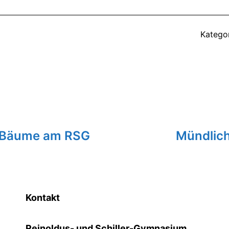
Kategor
e Bäume am RSG
Mündlich
Kontakt
Reinoldus- und Schiller-Gymnasium