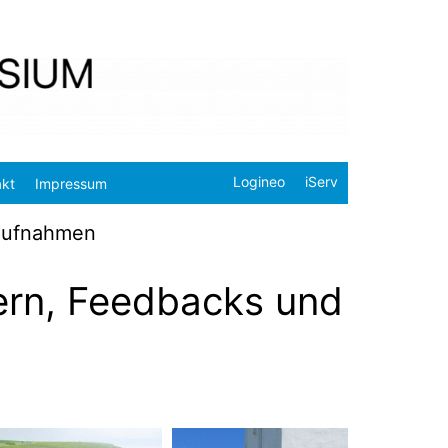
Logineo
iServ
akt
Impressum
haufnahmen
dern, Feedbacks und