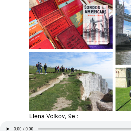
Ele­na Vol­kov, 9e :