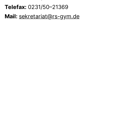
Telefax:
0231/50–21369
Mail:
sekretariat@rs-gym.de
Anfahrtsbeschreibung
Datenschutzerklärung
Administrationsbereich
Immer auf dem Laufenden? Abonnieren Sie doch
einfach unseren
RSS-Newsfeed!