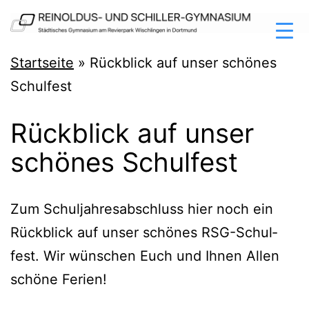
Zum
Inhalt
springen
Reinoldus-
Startseite
»
Rückblick auf unser schönes
und
Schulfest
Schiller-
Rückblick auf unser
Gymnasium
schönes Schulfest
Dortmund
Zum Schul­jah­res­ab­schluss hier noch ein
Rück­blick auf unser schö­nes RSG-Schul­
fest. Wir wün­schen Euch und Ihnen Allen
schö­ne Ferien!