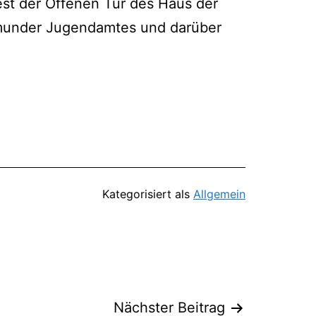
­fest der Offe­nen Tür des Haus der
mun­der Jugend­am­tes und dar­über
Kategorisiert als
Allgemein
Nächster Beitrag