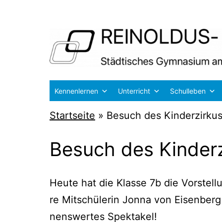
Zum
Inhalt
springen
Reinoldus-
Kennenlernen
Unterricht
Schulleben
und
Startseite
»
Besuch des Kinderzirkus
Schiller-
Gymnasium
Besuch des Kinderz
Dortmund
Heu­te hat die Klas­se 7b die Vor­stel­
re Mit­schü­le­rin Jon­na von Eisen­berg
nens­wer­tes Spektakel!