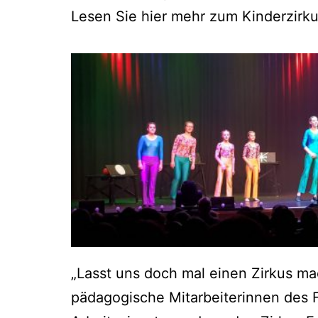
Lesen Sie hier mehr zum Kin­der­zir­ku
„Lasst uns doch mal einen Zir­kus mach
päd­ago­gi­sche Mit­ar­bei­te­rin­nen de