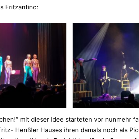
s Fritzantino:
en!“ mit die­ser Idee star­te­ten vor nun­mehr fa
s Fritz- Henß­ler Hau­ses ihren damals noch als Pio