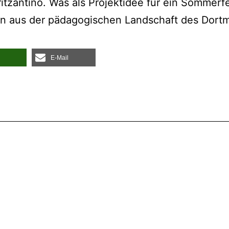
itz­an­ti­no. Was als Pro­jekt­idee für ein Som­mer
n aus der päd­ago­gi­schen Land­schaft des Dort­
E‑Mail