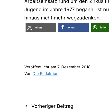
Arbeits­ein­satz rund um den Zir­kus Fr
Jugend im Jah­re 1977 begann, ist nu
hin­aus nicht mehr wegzudenken.
tei­len
tei­len
tei­len
Veröffentlicht am
7. Dezember 2018
Von
Die Redaktion
Vorheriger Beitrag
Beitragsnavigation