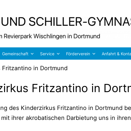
Gemeinschaft
Service
Förderverein
Anfahrt & Kont
 Fritzantino in Dortmund
irkus Fritzantino in Dor
lung des Kin­der­zir­kus Fritz­an­ti­no in Dort­mun
 mit ihrer akro­ba­ti­schen Dar­bie­tung uns in ihr