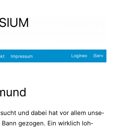
Logineo
iServ
akt
Impressum
tmund
d besucht und dabei hat vor allem unse­
en Bann gezo­gen. Ein wirk­lich loh­