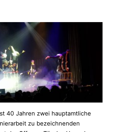
st 40 Jah­ren zwei haupt­amt­li­che
­nier­ar­beit zu bezeich­nen­den