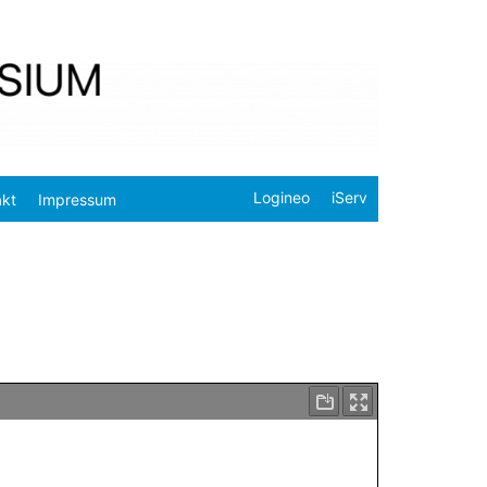
Logineo
iServ
akt
Impressum