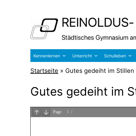
Zum
Inhalt
springen
Reinoldus-
Kennenlernen
Unterricht
Schulleben
und
Startseite
»
Gutes gedeiht im Stillen
Schiller-
Gymnasium
Gutes gedeiht im St
Dortmund