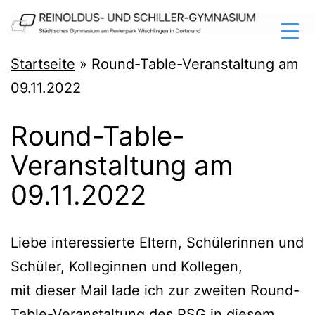
Zum
Inhalt
springen
Reinoldus-
Startseite
»
Round-Table-Veranstaltung am
und
09.11.2022
Schiller-
Round-Table-
Gymnasium
Veranstaltung am
Dortmund
09.11.2022
Lie­be inter­es­sier­te Eltern, Schü­le­rin­nen und
Schü­ler, Kol­le­gin­nen und Kollegen,
mit die­ser Mail lade ich zur zwei­ten Round-
Table-Ver­an­stal­tung des RSG in die­sem