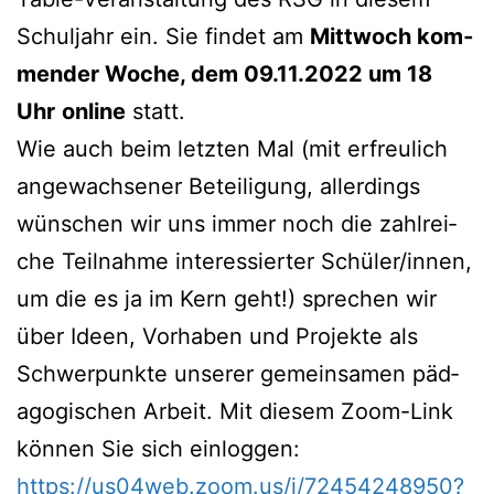
Schul­jahr ein. Sie fin­det am
Mitt­woch kom­
men­der Woche, dem 09.11.2022 um 18
Uhr
online
statt.
Wie auch beim letz­ten Mal (mit erfreu­lich
ange­wach­se­ner Betei­li­gung, aller­dings
wün­schen wir uns immer noch die zahl­rei­
che Teil­nah­me inter­es­sier­ter Schüler/innen,
um die es ja im Kern geht!) spre­chen wir
über Ideen, Vor­ha­ben und Pro­jek­te als
Schwer­punk­te unse­rer gemein­sa­men päd­
ago­gi­schen Arbeit. Mit die­sem Zoom-Link
kön­nen Sie sich einloggen:
https://us04web.zoom.us/j/72454248950?