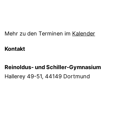
Mehr zu den Terminen im
Kalender
Kontakt
Reinoldus- und Schiller-Gymnasium
Hallerey 49-51, 44149 Dortmund
Telefon:
0231/50–21340
Telefax:
0231/50–21369
Mail:
sekretariat@rs-gym.de
Anfahrtsbeschreibung