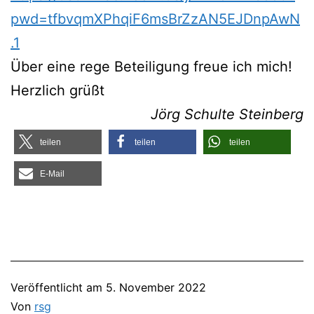
pwd=tfbvqmXPhqiF6msBrZzAN5EJDnpAwN
.1
Über eine rege Betei­li­gung freue ich mich!
Herz­lich grüßt
Jörg Schul­te Steinberg
tei­len
tei­len
tei­len
E‑Mail
Veröffentlicht am
5. November 2022
Von
rsg