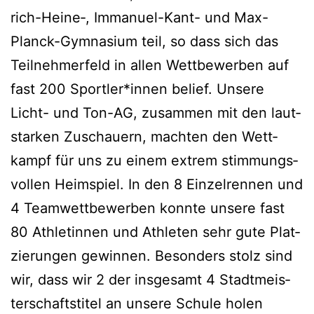
rich-Hei­ne‑, Imma­nu­el-Kant- und Max-
Planck-Gym­na­si­um teil, so dass sich das
Teil­neh­mer­feld in allen Wett­be­wer­ben auf
fast 200 Sportler*innen belief. Unse­re
Licht- und Ton-AG, zusam­men mit den laut­
star­ken Zuschau­ern, mach­ten den Wett­
kampf für uns zu einem extrem stim­mungs­
vol­len Heim­spiel. In den 8 Ein­zel­ren­nen und
4 Team­wett­be­wer­ben konn­te unse­re fast
80 Ath­le­tin­nen und Ath­le­ten sehr gute Plat­
zie­run­gen gewin­nen. Beson­ders stolz sind
wir, dass wir 2 der ins­ge­samt 4 Stadt­meis­
ter­schafts­ti­tel an unse­re Schu­le holen