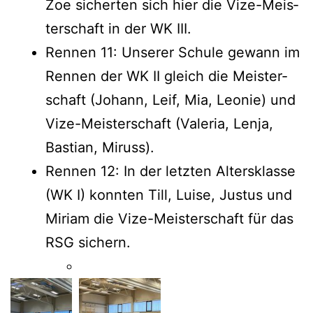
Zoe sicher­ten sich hier die Vize-Meis­
ter­schaft in der WK III.
Ren­nen 11: Unse­rer Schu­le gewann im
Ren­nen der WK II gleich die Meis­ter­
schaft (Johann, Leif, Mia, Leo­nie) und
Vize-Meis­ter­schaft (Vale­ria, Len­ja,
Bas­ti­an, Miruss).
Ren­nen 12: In der letz­ten Alters­klas­se
(WK I) konn­ten Till, Lui­se, Jus­tus und
Miri­am die Vize-Meis­ter­schaft für das
RSG sichern.