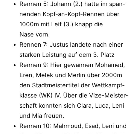
Ren­nen 5: Johann (2.) hat­te im span­
nen­den Kopf-an-Kopf-Ren­nen über
1000m mit Leif (3.) knapp die
Nase vorn.
Ren­nen 7: Jus­tus lan­de­te nach einer
star­ken Leis­tung auf dem 3. Platz
Ren­nen 9: Hier gewan­nen Moha­med,
Eren, Melek und Mer­lin über 2000m
den Stadt­meis­ter­ti­tel der Wett­kampf­
klas­se (WK) IV. Über die Vize-Meis­ter­
schaft konn­ten sich Cla­ra, Luca, Leni
und Mia freuen.
Ren­nen 10: Mah­moud, Esad, Leni und