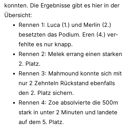
konn­ten. Die Ergeb­nis­se gibt es hier in der
Übersicht:
Ren­nen 1: Luca (1.) und Mer­lin (2.)
besetz­ten das Podi­um. Eren (4.) ver­
fehl­te es nur knapp.
Ren­nen 2: Melek errang einen star­ken
2. Platz.
Ren­nen 3: Mah­mound konn­te sich mit
nur 2 Zehn­teln Rück­stand eben­falls
den 2. Platz sichern.
Ren­nen 4: Zoe absol­vier­te die 500m
stark in unter 2 Minu­ten und lan­de­te
auf dem 5. Platz.