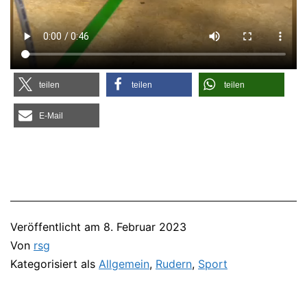
tei­len
tei­len
tei­len
E‑Mail
Veröffentlicht am
8. Februar 2023
Von
rsg
Kategorisiert als
Allgemein
,
Rudern
,
Sport