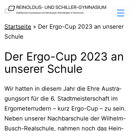
Zum
Inhalt
springen
Reinoldus-
Startseite
»
Der Ergo-Cup 2023 an unserer
und
Schule
Schiller-
Der Ergo-Cup 2023 an
Gymnasium
unserer Schule
Dortmund
Wir hat­ten in die­sem Jahr die Ehre Aus­tra­
gungs­ort für die 6. Stadt­meis­ter­schaft im
Ergo­me­ter­ru­dern – kurz Ergo-Cup – zu sein.
Neben unse­rer Nach­bar­schu­le der Wil­helm-
Busch-Real­schu­le, nah­men noch das Hein­