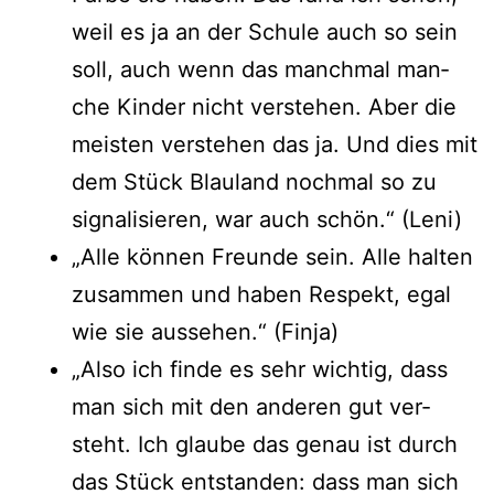
weil es ja an der Schu­le auch so sein
soll, auch wenn das manch­mal man­
che Kin­der nicht ver­ste­hen. Aber die
meis­ten ver­ste­hen das ja. Und dies mit
dem Stück Blau­land noch­mal so zu
signa­li­sie­ren, war auch schön.“ (Leni)
„Alle kön­nen Freun­de sein. Alle hal­ten
zusam­men und haben Respekt, egal
wie sie aus­se­hen.“ (Fin­ja)
„Also ich fin­de es sehr wich­tig, dass
man sich mit den ande­ren gut ver­
steht. Ich glau­be das genau ist durch
das Stück ent­stan­den: dass man sich