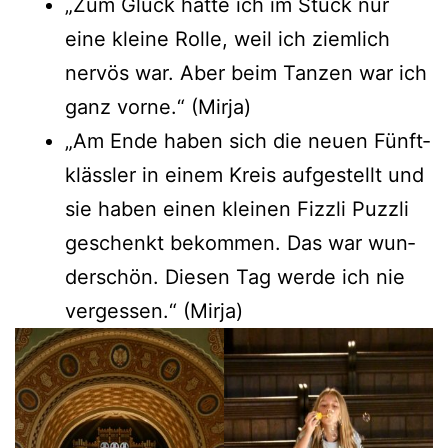
„Zum Glück hat­te ich im Stück nur
eine klei­ne Rol­le, weil ich ziem­lich
ner­vös war. Aber beim Tan­zen war ich
ganz vor­ne.“ (Mir­ja)
„Am Ende haben sich die neu­en Fünft­
kläss­ler in einem Kreis auf­ge­stellt und
sie haben einen klei­nen Fizz­li Puz­zli
geschenkt bekom­men. Das war wun­
der­schön. Die­sen Tag wer­de ich nie
ver­ges­sen.“ (Mir­ja)