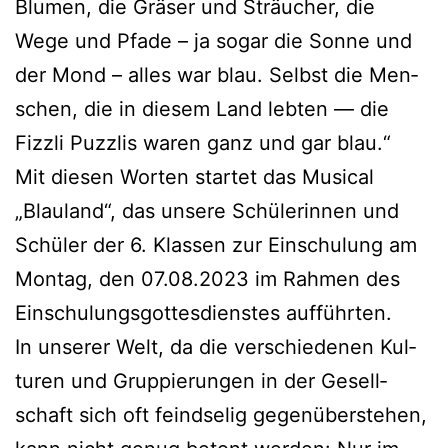
Blu­men, die Grä­ser und Sträu­cher, die
Wege und Pfa­de – ja sogar die Son­ne und
der Mond – alles war blau. Selbst die Men­
schen, die in die­sem Land leb­ten — die
Fizz­li Puz­z­lis waren ganz und gar blau.“
Mit die­sen Wor­ten star­tet das Musi­cal
„Blau­land“, das unse­re Schü­le­rin­nen und
Schü­ler der 6. Klas­sen zur Ein­schu­lung am
Mon­tag, den 07.08.2023 im Rah­men des
Ein­schu­lungs­got­tes­diens­tes aufführten.
In unse­rer Welt, da die ver­schie­de­nen Kul­
tu­ren und Grup­pie­run­gen in der Gesell­
schaft sich oft feind­se­lig gegen­über­ste­hen,