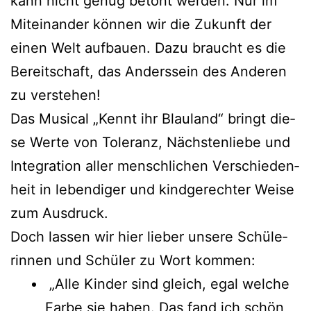
kann nicht genug betont wer­den: Nur im
Mit­ein­an­der kön­nen wir die Zukunft der
einen Welt auf­bau­en. Dazu braucht es die
Bereit­schaft, das Anders­sein des Ande­ren
zu verstehen!
Das Musi­cal „Kennt ihr Blau­land“ bringt die­
se Wer­te von Tole­ranz, Nächs­ten­lie­be und
Inte­gra­ti­on aller mensch­li­chen Ver­schie­den­
heit in leben­di­ger und kind­ge­rech­ter Wei­se
zum Ausdruck.
Doch las­sen wir hier lie­ber unse­re Schü­le­
rin­nen und Schü­ler zu Wort kommen:
„Alle Kin­der sind gleich, egal wel­che
Far­be sie haben. Das fand ich schön,