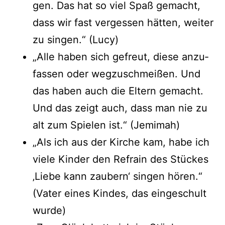
gen. Das hat so viel Spaß gemacht,
dass wir fast ver­ges­sen hät­ten, wei­ter
zu sin­gen.“ (Lucy)
„Alle haben sich gefreut, die­se anzu­
fas­sen oder weg­zu­schmei­ßen. Und
das haben auch die Eltern gemacht.
Und das zeigt auch, dass man nie zu
alt zum Spie­len ist.“ (Jemi­mah)
„Als ich aus der Kir­che kam, habe ich
vie­le Kin­der den Refrain des Stü­ckes
‚Lie­be kann zau­bern‘ sin­gen hören.“
(Vater eines Kin­des, das ein­ge­schult
wurde)