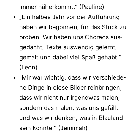
immer näher­kommt.“ (Pau­li­ne)
„Ein hal­bes Jahr vor der Auf­füh­rung
haben wir begon­nen, für das Stück zu
pro­ben. Wir haben uns Cho­re­os aus­
ge­dacht, Tex­te aus­wen­dig gelernt,
gemalt und dabei viel Spaß gehabt.“
(Leon)
„Mir war wich­tig, dass wir ver­schie­de­
ne Din­ge in die­se Bil­der rein­brin­gen,
dass wir nicht nur irgend­was malen,
son­dern das malen, was uns gefällt
und was wir den­ken, was in Blau­land
sein könn­te.“ (Jemi­mah)