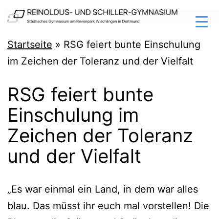
Zum
Inhalt
springen
Reinoldus-
Startseite
»
RSG feiert bunte Einschulung
und
im Zeichen der Toleranz und der Vielfalt
Schiller-
RSG feiert bunte
Gymnasium
Einschulung im
Dortmund
Zeichen der Toleranz
und der Vielfalt
„Es war ein­mal ein Land, in dem war alles
blau. Das müsst ihr euch mal vor­stel­len! Die