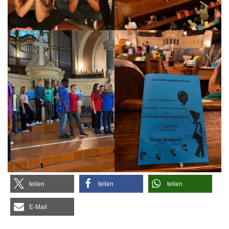
tei­len
tei­len
tei­len
E‑Mail