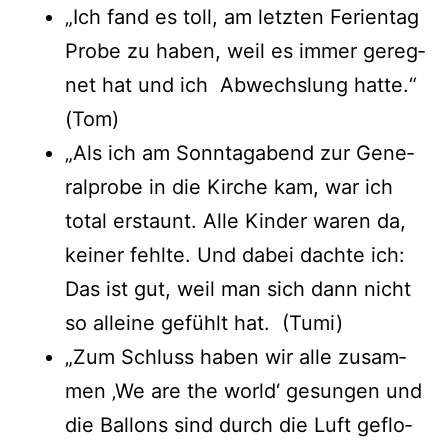
„Ich fand es toll, am letz­ten Feri­en­tag
Pro­be zu haben, weil es immer gereg­
net hat und ich Abwechs­lung hat­te.“
(Tom)
„Als ich am Sonn­tag­abend zur Gene­
ral­pro­be in die Kir­che kam, war ich
total erstaunt. Alle Kin­der waren da,
kei­ner fehl­te. Und dabei dach­te ich:
Das ist gut, weil man sich dann nicht
so allei­ne gefühlt hat. (Tumi)
„Zum Schluss haben wir alle zusam­
men ‚We are the world‘ gesun­gen und
die Bal­lons sind durch die Luft geflo­