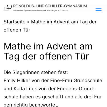
Zum
Inhalt
springen
Reinoldus-
Startseite
»
Mathe im Advent am Tag der
und
offenen Tür
Schiller-
Mathe im Advent am
Gymnasium
Tag der offenen Tür
Dortmund
Die Sie­ge­rin­nen ste­hen fest:
Emi­ly Hil­ker von der Fine-Frau Grund­schu­le
und Kar­la Lück von der Frie­dens-Grund­
schu­le haben es geschafft und alle drei Fra­
gen rich­tig beantwortet.