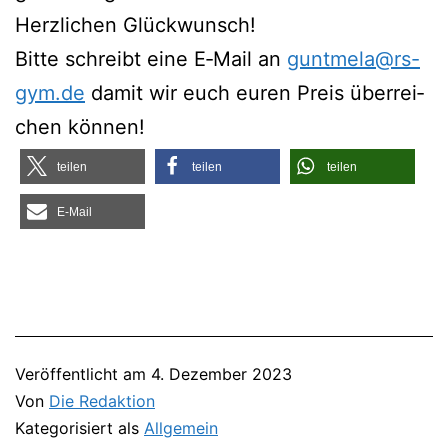
Herz­li­chen Glückwunsch!
Bit­te schreibt eine E‑Mail an
guntmela@rs-
gym.de
damit wir euch euren Preis über­rei­
chen können!
tei­len
tei­len
tei­len
E‑Mail
Veröffentlicht am
4. Dezember 2023
Von
Die Redaktion
Kategorisiert als
Allgemein