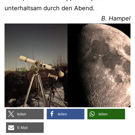
unter­halt­sam durch den Abend.
B. Ham­pel
tei­len
tei­len
tei­len
E‑Mail