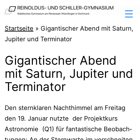
Zum
Inhalt
springen
Reinoldus-
Startseite
»
Gigantischer Abend mit Saturn,
und
Jupiter und Terminator
Schiller-
Gigantischer Abend
Gymnasium
mit Saturn, Jupiter und
Dortmund
Terminator
Den stern­kla­ren Nacht­him­mel am Frei­tag
den 19. Janu­ar nutz­te der Pro­jekt­kurs
Astro­no­mie (Q1) für fan­tas­ti­sche Beob­ach­
tun­gen: An der Stern­war­te im ver­schnei­ten