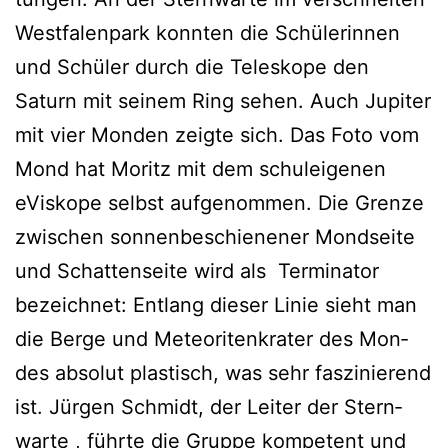
West­fa­len­park konn­ten die Schü­le­rin­nen
und Schü­ler durch die Tele­sko­pe den
Saturn mit sei­nem Ring sehen. Auch Jupi­ter
mit vier Mon­den zeig­te sich. Das Foto vom
Mond hat Moritz mit dem schul­ei­ge­nen
eVisko­pe selbst auf­ge­nom­men. Die Gren­ze
zwi­schen son­nen­be­schie­ne­ner Mond­sei­te
und Schat­ten­sei­te wird als Ter­mi­na­tor
bezeich­net: Ent­lang die­ser Linie sieht man
die Ber­ge und Meteo­ri­ten­kra­ter des Mon­
des abso­lut plas­tisch, was sehr fas­zi­nie­rend
ist. Jür­gen Schmidt, der Lei­ter der Stern­
war­te , führ­te die Grup­pe kom­pe­tent und