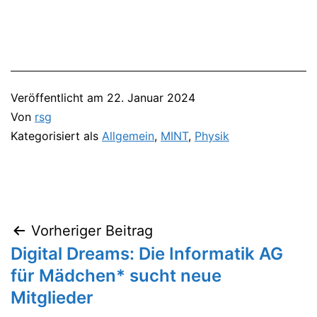
Veröffentlicht am
22. Januar 2024
Von
rsg
Kategorisiert als
Allgemein
,
MINT
,
Physik
Vorheriger Beitrag
Beitragsnavigation
Digital Dreams: Die Informatik AG
für Mädchen* sucht neue
Mitglieder