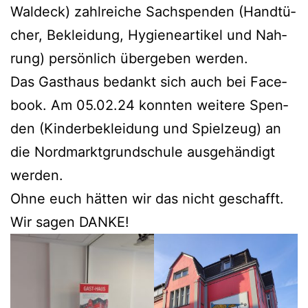
Wal­deck) zahl­rei­che Sach­spen­den (Hand­tü­
cher, Beklei­dung, Hygie­ne­ar­ti­kel und Nah­
rung) per­sön­lich über­ge­ben werden.
Das Gast­haus bedankt sich auch bei Face­
book. Am 05.02.24 konn­ten wei­te­re Spen­
den (Kin­der­be­klei­dung und Spiel­zeug) an
die Nord­markt­grund­schu­le aus­ge­hän­digt
werden.
Ohne euch hät­ten wir das nicht geschafft.
Wir sagen DANKE!