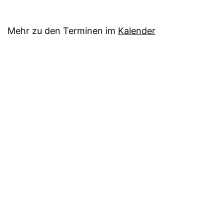
Mehr zu den Terminen im
Kalender
Kontakt
Reinoldus- und Schiller-Gymnasium
Hallerey 49-51, 44149 Dortmund
Telefon:
0231/50–21340
Telefax:
0231/50–21369
Mail:
sekretariat@rs-gym.de
Anfahrtsbeschreibung
Datenschutzerklärung