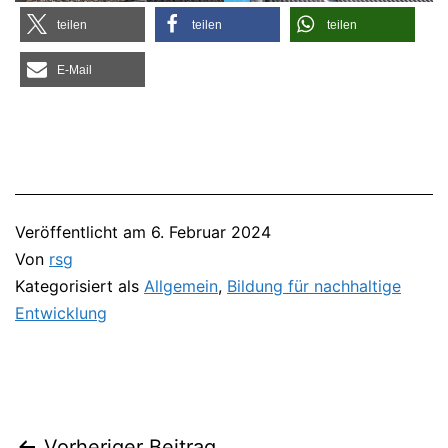
tei­len
tei­len
tei­len
E‑Mail
Veröffentlicht am
6. Februar 2024
Von
rsg
Kategorisiert als
Allgemein
,
Bildung für nachhaltige
Entwicklung
Vorheriger Beitrag