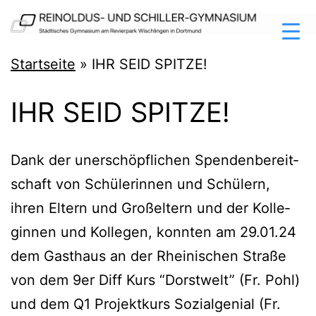
Zum
Inhalt
springen
Reinoldus-
Startseite
»
IHR SEID SPITZE!
und
IHR SEID SPITZE!
Schiller-
Gymnasium
Dortmund
Dank der uner­schöpf­li­chen Spen­den­be­reit­
schaft von Schü­le­rin­nen und Schü­lern,
ihren Eltern und Groß­el­tern und der Kol­le­
gin­nen und Kol­le­gen, konn­ten am 29.01.24
dem Gast­haus an der Rhei­ni­schen Stra­ße
von dem 9er Diff Kurs “Dorst­welt” (Fr. Pohl)
und dem Q1 Pro­jekt­kurs Sozi­al­ge­ni­al (Fr.