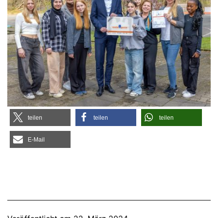
tei­len
tei­len
tei­len
E‑Mail