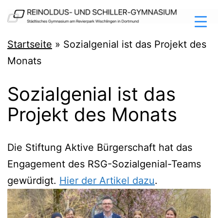
Zum
Inhalt
springen
Reinoldus-
Startseite
»
Sozialgenial ist das Projekt des
und
Monats
Schiller-
Sozialgenial ist das
Gymnasium
Projekt des Monats
Dortmund
Die Stif­tung Akti­ve Bür­ger­schaft hat das
Enga­ge­ment des RSG-Sozi­al­ge­ni­al-Teams
gewür­digt.
Hier der Arti­kel dazu
.