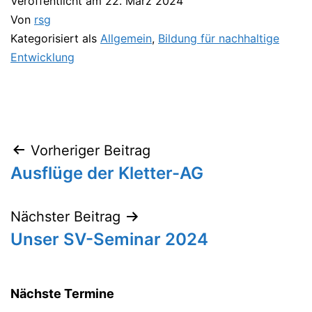
Veröffentlicht am
22. März 2024
Von
rsg
Kategorisiert als
Allgemein
,
Bildung für nachhaltige
Entwicklung
Vorheriger Beitrag
Beitragsnavigation
Ausflüge der Kletter-AG
Nächster Beitrag
Unser SV-Seminar 2024
Nächste Termine