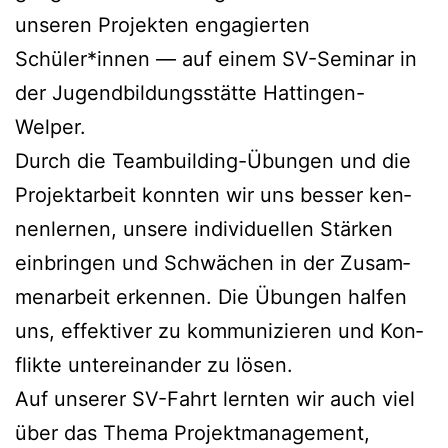
unse­ren Pro­jek­ten enga­gier­ten
Schüler*innen — auf einem SV-Semi­nar in
der Jugend­bil­dungs­stät­te Hattingen-
Welper.
Durch die Team­buil­ding-Übun­gen und die
Pro­jekt­ar­beit konn­ten wir uns bes­ser ken­
nen­ler­nen, unse­re indi­vi­du­el­len Stär­ken
ein­brin­gen und Schwä­chen in der Zusam­
men­ar­beit erken­nen. Die Übun­gen hal­fen
uns, effek­ti­ver zu kom­mu­ni­zie­ren und Kon­
flik­te unter­ein­an­der zu lösen.
Auf unse­rer SV-Fahrt lern­ten wir auch viel
über das The­ma Pro­jekt­ma­nage­ment,