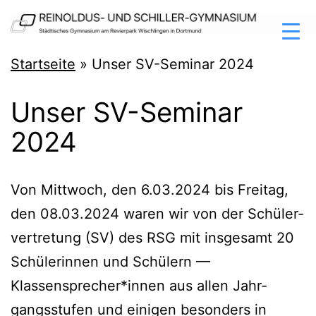
Zum
Inhalt
springen
Reinoldus-
Startseite
»
Unser SV-Seminar 2024
und
Unser SV-Seminar
Schiller-
2024
Gymnasium
Dortmund
Von Mitt­woch, den 6.03.2024 bis Frei­tag,
den 08.03.2024 waren wir von der Schü­ler­
ver­tre­tung (SV) des RSG mit ins­ge­samt 20
Schü­le­rin­nen und Schü­lern —
Klassensprecher*innen aus allen Jahr­
gangs­stu­fen und eini­gen beson­ders in