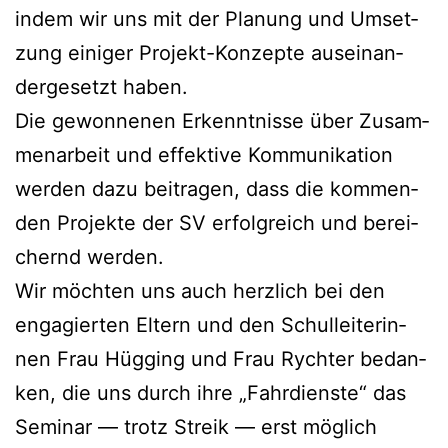
indem wir uns mit der Pla­nung und Umset­
zung eini­ger Pro­jekt-Kon­zep­te aus­ein­an­
der­ge­setzt haben.
Die gewon­ne­nen Erkennt­nis­se über Zusam­
men­ar­beit und effek­ti­ve Kom­mu­ni­ka­ti­on
wer­den dazu bei­tra­gen, dass die kom­men­
den Pro­jek­te der SV erfolg­reich und berei­
chernd werden.
Wir möch­ten uns auch herz­lich bei den
enga­gier­ten Eltern und den Schul­lei­te­rin­
nen Frau Hüg­ging und Frau Rych­ter bedan­
ken, die uns durch ihre „Fahr­diens­te“ das
Semi­nar — trotz Streik — erst mög­lich