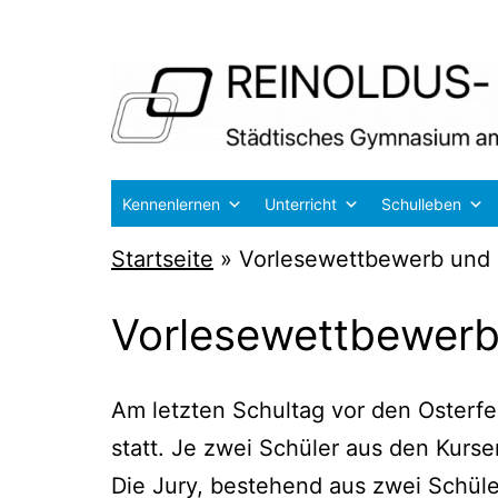
Zum
Inhalt
springen
Reinoldus-
Kennenlernen
Unterricht
Schulleben
und
Startseite
»
Vorlesewettbewerb und 
Schiller-
Gymnasium
Vorlesewettbewerb
Dortmund
Am letz­ten Schul­tag vor den Oster­fe­r
statt. Je zwei Schü­ler aus den Kur­
Die Jury, bestehend aus zwei Schü­le­r