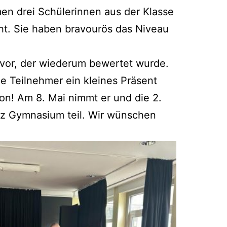
a­men drei Schü­le­rin­nen aus der Klas­se
icht. Sie haben bra­vou­rös das Niveau
vor, der wie­der­um bewer­tet wur­de.
e Teil­neh­mer ein klei­nes Prä­sent
i­on! Am 8. Mai nimmt er und die 2.
itz Gym­na­si­um teil. Wir wün­schen