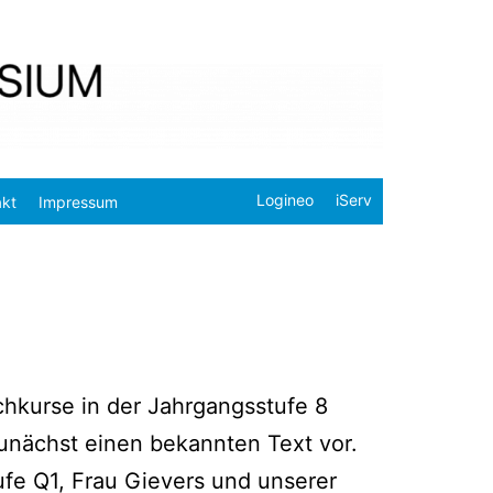
Logineo
iServ
akt
Impressum
h­kur­se in der Jahr­gangs­stu­fe 8
zunächst einen bekann­ten Text vor.
u­fe Q1, Frau Gie­vers und unse­rer