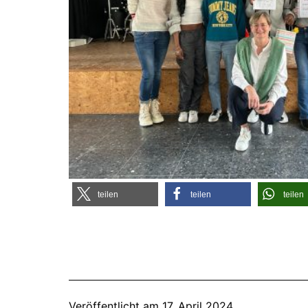
tei­len
tei­len
tei­len
Veröffentlicht am
17. April 2024