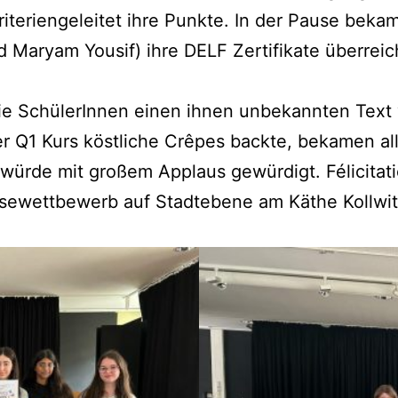
ri­te­ri­en­ge­lei­tet ihre Punk­te. In der Pau­se bek
d Maryam You­sif) ihre DELF Zer­ti­fi­ka­te über­re
e Schü­le­rIn­nen einen ihnen unbe­kann­ten Text 
r Q1 Kurs köst­li­che Crê­pes back­te, beka­men all
r­de mit gro­ßem Applaus gewür­digt. Féli­ci­ta­t
le­se­wett­be­werb auf Stadt­ebe­ne am Käthe Koll­w