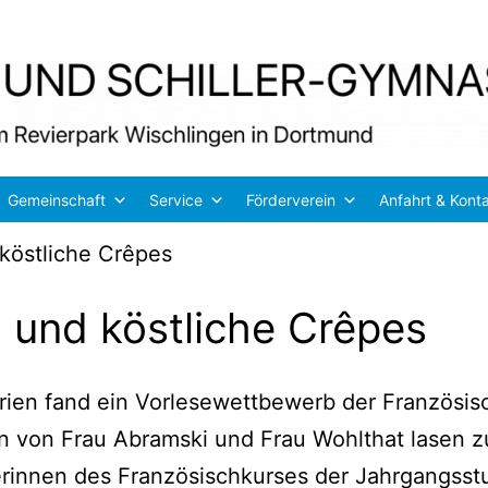
Gemeinschaft
Service
Förderverein
Anfahrt & Kont
köstliche Crêpes
 und köstliche Crêpes
i­en fand ein Vor­le­se­wett­be­werb der Fran­zö­sisc
sen von Frau Abramski und Frau Wohlt­hat lasen 
in­nen des Fran­zö­sisch­kur­ses der Jahr­gangs­st