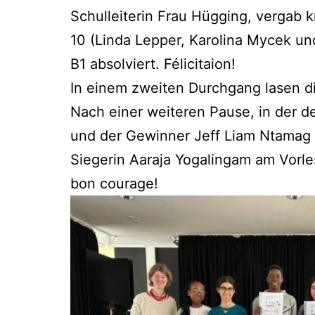
Schul­lei­te­rin Frau Hüg­ging, ver­gab k
10 (Lin­da Lep­per, Karo­li­na Mycek un
B1 absol­viert. Félicitaion!
In einem zwei­ten Durch­gang lasen di
Nach einer wei­te­ren Pau­se, in der de
und der Gewin­ner Jeff Liam Nta­mag wü
Sie­ge­rin Aar­a­ja Yoga­lingam am Vor­
bon courage!