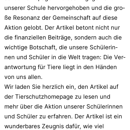
unse­rer Schu­le her­vor­ge­ho­ben und die gro­
ße Reso­nanz der Gemein­schaft auf die­se
Akti­on gelobt. Der Arti­kel betont nicht nur
die finan­zi­el­len Bei­trä­ge, son­dern auch die
wich­ti­ge Bot­schaft, die unse­re Schü­le­rin­
nen und Schü­ler in die Welt tra­gen: Die Ver­
ant­wor­tung für Tie­re liegt in den Hän­den
von uns allen.
Wir laden Sie herz­lich ein, den Arti­kel auf
der Tier­schutz­home­page zu lesen und
mehr über die Akti­on unse­rer Schü­le­rin­nen
und Schü­ler zu erfah­ren. Der Arti­kel ist ein
wun­der­ba­res Zeug­nis dafür, wie viel