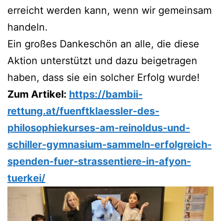
erreicht wer­den kann, wenn wir gemein­sam
handeln.
Ein gro­ßes Dan­ke­schön an alle, die die­se
Akti­on unter­stützt und dazu bei­getra­gen
haben, dass sie ein sol­cher Erfolg wurde!
Zum Arti­kel:
https://bambii-
rettung.at/fuenftklaessler-des-
philosophiekurses-am-reinoldus-und-
schiller-gymnasium-sammeln-erfolgreich-
spenden-fuer-strassentiere-in-afyon-
tuerkei/