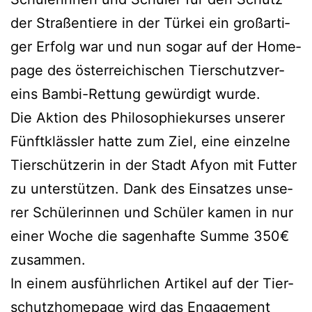
der Stra­ßen­tie­re in der Tür­kei ein groß­ar­ti­
ger Erfolg war und nun sogar auf der Home­
page des öster­rei­chi­schen Tier­schutz­ver­
eins Bam­bi-Ret­tung gewür­digt wurde.
Die Akti­on des Phi­lo­so­phie­kur­ses unse­rer
Fünft­kläss­ler hat­te zum Ziel, eine ein­zel­ne
Tier­schüt­ze­rin in der Stadt Afyon mit Fut­ter
zu unter­stüt­zen. Dank des Ein­sat­zes unse­
rer Schü­le­rin­nen und Schü­ler kamen in nur
einer Woche die sagen­haf­te Sum­me 350€
zusammen.
In einem aus­führ­li­chen Arti­kel auf der Tier­
schutz­home­page wird das Enga­ge­ment