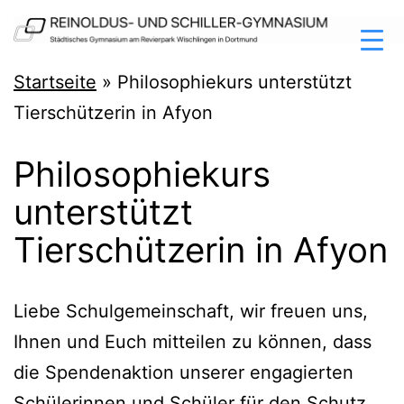
Zum
Inhalt
springen
Reinoldus-
Startseite
»
Philosophiekurs unterstützt
und
Tierschützerin in Afyon
Schiller-
Philosophiekurs
Gymnasium
unterstützt
Dortmund
Tierschützerin in Afyon
Lie­be Schul­ge­mein­schaft, wir freu­en uns,
Ihnen und Euch mit­tei­len zu kön­nen, dass
die Spen­den­ak­ti­on unse­rer enga­gier­ten
Schü­le­rin­nen und Schü­ler für den Schutz