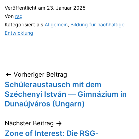
Veröffentlicht am
23. Januar 2025
Von
rsg
Kategorisiert als
Allgemein
,
Bildung für nachhaltige
Entwicklung
Vorheriger Beitrag
Beitragsnavigation
Schüleraustausch mit dem
Széchenyi István — Gimnázium in
Dunaújváros (Ungarn)
Nächster Beitrag
Zone of Interest: Die RSG-