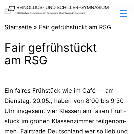
Zum
Inhalt
springen
Reinoldus-
Startseite
»
Fair gefrühstückt am RSG
und
Fair gefrühstückt
Schiller-
am RSG
Gymnasium
Dortmund
Ein fai­res Früh­stück wie im Café — am
Diens­tag, 20.05., haben von 8:00 bis 9:30
Uhr ins­ge­samt vier Klas­sen am fai­ren Früh­
stück im grü­nen Klas­sen­zim­mer teil­ge­nom­
men. Fair­trade Deutsch­land war so lieb und