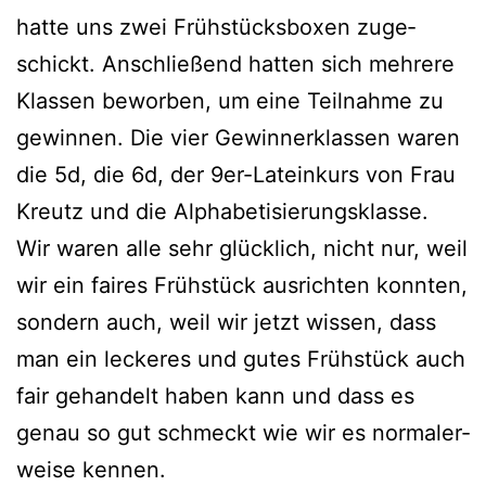
hat­te uns zwei Früh­stücks­bo­xen zuge­
schickt. Anschlie­ßend hat­ten sich meh­re­re
Klas­sen bewor­ben, um eine Teil­nah­me zu
gewin­nen. Die vier Gewin­ner­klas­sen waren
die 5d, die 6d, der 9er-Latein­kurs von Frau
Kreutz und die Alphabetisierungsklasse.
Wir waren alle sehr glück­lich, nicht nur, weil
wir ein fai­res Früh­stück aus­rich­ten konn­ten,
son­dern auch, weil wir jetzt wis­sen, dass
man ein lecke­res und gutes Früh­stück auch
fair gehan­delt haben kann und dass es
genau so gut schmeckt wie wir es nor­ma­ler­
wei­se kennen.