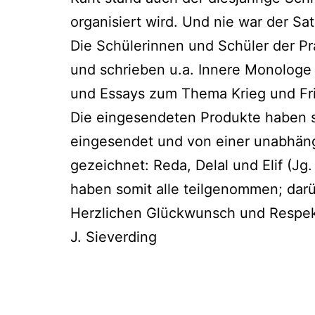
orga­ni­siert wird. Und nie war der Sa
Die Schü­le­rin­nen und Schü­ler der Prak
und schrie­ben u.a. Inne­re Mono­lo­ge
und Essays zum The­ma Krieg und Frie
Die ein­ge­sen­de­ten Pro­duk­te haben
ein­ge­sen­det und von einer unab­hän­
ge­zeich­net: Reda, Del­al und Elif (Jg.
haben somit alle teil­ge­nom­men; dar­
Herz­li­chen Glück­wunsch und Respe
J. Sie­ver­ding