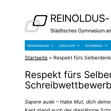
Zum
Inhalt
springen
Reinoldus-
Kennenlernen
Unterricht
Schulleben
und
Startseite
»
Respekt fürs Selberden
Schiller-
Gymnasium
Respekt fürs Selbe
Dortmund
Schreibwettbewer
Sape­re aude – Habe Mut, dich dei­nes
Kant stand auch der dies­jäh­ri­ge Schre