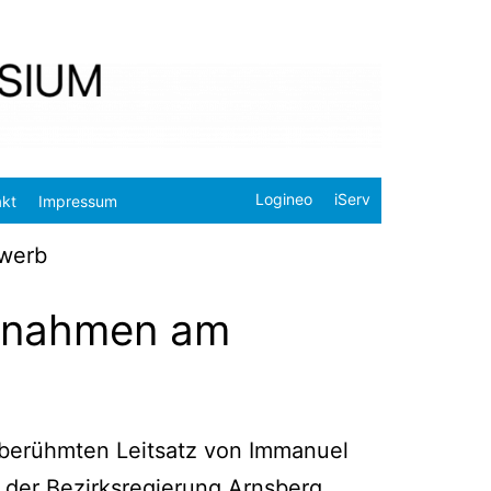
Logineo
iServ
akt
Impressum
ewerb
eilnahmen am
berühm­ten Leit­satz von Imma­nu­el
 der Bezirks­re­gie­rung Arns­berg