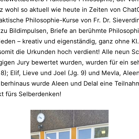
tz wohl so aktu­ell wie heu­te in Zei­ten von Cha
­ti­sche Phi­lo­so­phie-Kur­se von Fr. Dr. Sie­ver­di
 zu Bild­im­pul­sen, Brie­fe an berühm­te Phi­lo­so
­den – krea­tiv und eigen­stän­dig, ganz ohne KI
 somit die Urkun­den hoch ver­dient! Alle neun Sch
gi­gen Jury bewer­tet wur­den, wur­den für ein se
 8); Elif, Lie­ve und Joel (Jg. 9) und Mev­la, Aleen
über­hin­aus wur­de Aleen und Del­al eine Teil­na
kt fürs Selberdenken!