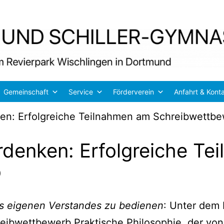
Gemeinschaft
Service
Förderverein
Anfahrt & Kont
ken: Erfolgreiche Teilnahmen am Schreibwettb
rdenken: Erfolgreiche T
b
 eige­nen Ver­stan­des zu bedie­nen
: Unter dem 
ib­wett­be­werb Prak­ti­sche Phi­lo­so­phie, der von