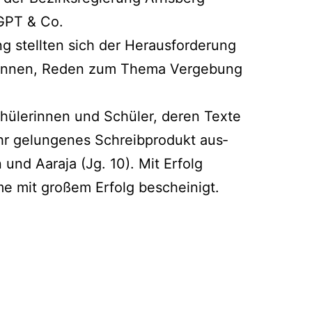
tGPT & Co.
ng stell­ten sich der Her­aus­for­de­rung
­phin­nen, Reden zum The­ma Ver­ge­bung
.
ü­le­rin­nen und Schü­ler, deren Tex­te
hr gelun­ge­nes Schreib­pro­dukt aus­
 und Aar­a­ja (Jg. 10). Mit Erfolg
h­me mit gro­ßem Erfolg bescheinigt.