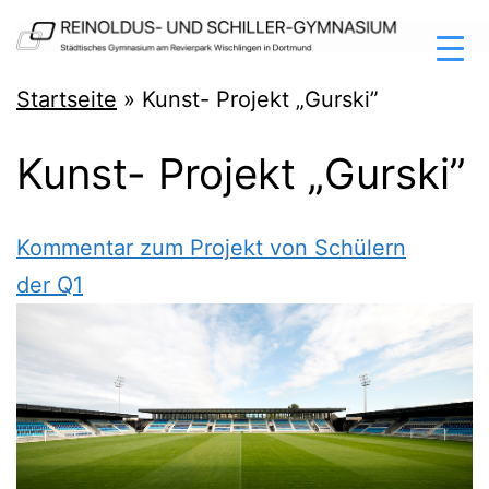
Zum
Inhalt
springen
Reinoldus-
Startseite
»
Kunst- Projekt „Gurski”
und
Kunst- Projekt „Gurski”
Schiller-
Gymnasium
Dortmund
Kom­men­tar zum Pro­jekt von Schü­lern
der Q1