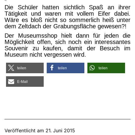
Die Schü­ler hat­ten sicht­lich Spaß an ihrer
Tätig­keit und waren mit vol­lem Eifer dabei.
Wäre es bloß nicht so som­mer­lich heiß unter
dem Zelt­dach der Gra­bungs­flä­che gewesen?!
Der Muse­ums­shop hielt dann für jeden die
Mög­lich­keit offen, sich noch ein inter­es­san­tes
Sou­ve­nir zu kau­fen, damit der Besuch im
Muse­um nicht ver­ges­sen wird.
tei­len
tei­len
tei­len
E‑Mail
Veröffentlicht am
21. Juni 2015