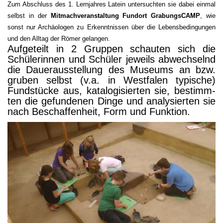
Zum Abschluss des 1. Lern­jah­res Latein unter­such­ten sie dabei ein­mal
selbst in der
Mit­mach­ver­an­stal­tung Fund­ort Gra­bungs­CAMP
, wie
sonst nur Archäo­lo­gen zu Erkennt­nis­sen über die Lebens­be­din­gun­gen
und den All­tag der Römer gelangen.
Auf­ge­teilt in 2 Grup­pen schau­ten sich die
Schü­le­rin­nen und Schü­ler jeweils abwech­selnd
die Dau­er­aus­stel­lung des Muse­ums an bzw.
gru­ben selbst (v.a. in West­fa­len typi­sche)
Fund­stü­cke aus, kata­lo­gi­sier­ten sie, bestimm­
ten die gefun­de­nen Din­ge und ana­ly­sier­ten sie
nach Beschaf­fen­heit, Form und Funktion.