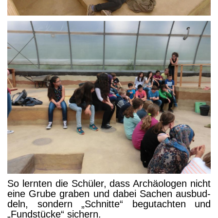
So lern­ten die Schü­ler, dass Archäo­lo­gen nicht
eine Gru­be gra­ben und dabei Sachen aus­bud­
deln, son­dern „Schnit­te“ begut­ach­ten und
„Fund­stü­cke“ sichern.