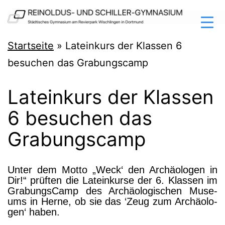
Zum
Inhalt
springen
Reinoldus-
Startseite
»
Lateinkurs der Klassen 6
und
besuchen das Grabungscamp
Schiller-
Lateinkurs der Klassen
Gymnasium
6 besuchen das
Dortmund
Grabungscamp
Unter dem Mot­to „Weck‘ den Archäo­lo­gen in
Dir!“ prüf­ten die Latein­kur­se der 6. Klas­sen im
Gra­bungs­Camp des Archäo­lo­gi­schen Muse­
ums in Her­ne, ob sie das ‘Zeug zum Archäo­lo­
gen‘ haben.