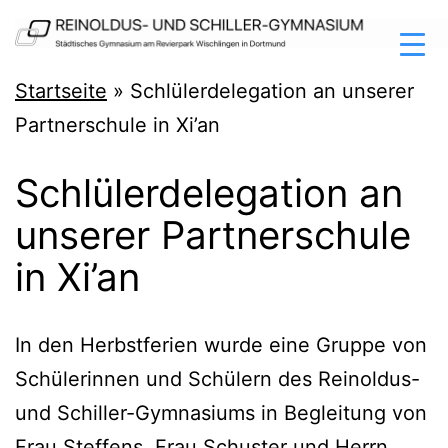
Zum
Inhalt
springen
Reinoldus-
Startseite
»
Schlülerdelegation an unserer
und
Partnerschule in Xi’an
Schiller-
Schlülerdelegation an
Gymnasium
unserer Partnerschule
Dortmund
in Xi’an
In den Herbst­fe­ri­en wur­de eine Grup­pe von
Schü­le­rin­nen und Schü­lern des Rein­ol­dus-
und Schil­ler-Gym­na­si­ums in Beglei­tung von
Frau Stef­fens, Frau Schus­ter und Herrn