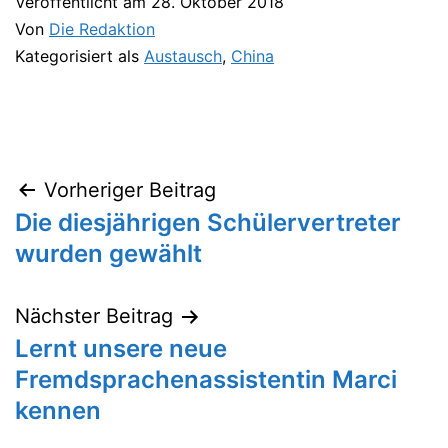
Veröffentlicht am
28. Oktober 2018
Von
Die Redaktion
Kategorisiert als
Austausch
,
China
Vorheriger Beitrag
Beitragsnavigation
Die diesjährigen Schülervertreter
wurden gewählt
Nächster Beitrag
Lernt unsere neue
Fremdsprachenassistentin Marci
kennen