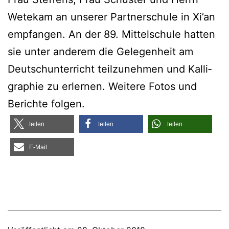
Wete­kam an unse­rer Part­ner­schu­le in Xi’an
emp­fan­gen. An der 89. Mit­tel­schu­le hat­ten
sie unter ande­rem die Gele­gen­heit am
Deutsch­un­ter­richt teil­zu­neh­men und Kal­li­
gra­phie zu erler­nen. Wei­te­re Fotos und
Berich­te folgen.
tei­len
tei­len
tei­len
E‑Mail