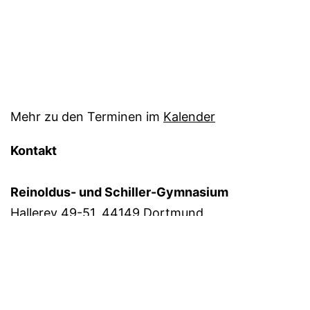
Mehr zu den Terminen im
Kalender
Kontakt
Reinoldus- und Schiller-Gymnasium
Hallerey 49-51, 44149 Dortmund
Telefon:
0231/50–21340
Telefax:
0231/50–21369
Mail:
sekretariat@rs-gym.de