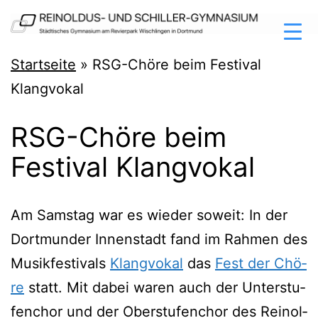
Zum
Inhalt
springen
Reinoldus-
Startseite
»
RSG-Chöre beim Festival
und
Klangvokal
Schiller-
RSG-Chöre beim
Gymnasium
Festival Klangvokal
Dortmund
Am Sams­tag war es wie­der soweit: In der
Dort­mun­der Innen­stadt fand im Rah­men des
Musik­fes­ti­vals
Klang­vo­kal
das
Fest der Chö­
re
statt. Mit dabei waren auch der Unter­stu­
fen­chor und der Ober­stu­fen­chor des Rein­ol­