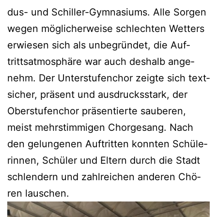
dus- und Schil­ler-Gym­na­si­ums. Alle Sor­gen
wegen mög­li­cher­wei­se schlech­ten Wet­ters
erwie­sen sich als unbe­grün­det, die Auf­
tritts­at­mo­sphä­re war auch des­halb ange­
nehm. Der Unter­stu­fen­chor zeig­te sich text­
si­cher, prä­sent und aus­drucks­stark, der
Ober­stu­fen­chor prä­sen­tier­te sau­be­ren,
meist mehr­stim­mi­gen Chor­ge­sang. Nach
den gelun­ge­nen Auf­trit­ten konn­ten Schü­le­
rin­nen, Schü­ler und Eltern durch die Stadt
schlen­dern und zahl­rei­chen ande­ren Chö­
ren lauschen.