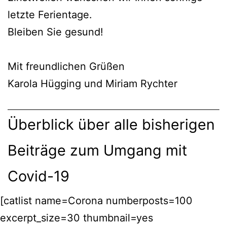
letz­te Ferientage.
Blei­ben Sie gesund!
Mit freund­li­chen Grüßen
Karo­la Hüg­ging und Miri­am Rychter
Überblick über alle bisherigen
Beiträge zum Umgang mit
Covid-19
[cat­list name=Corona numberposts=100
excerpt_size=30 thumbnail=yes