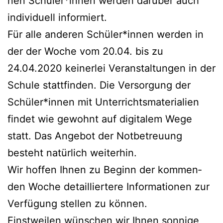
nen Schüler*innen wer­den dar­über auch
indi­vi­du­ell informiert.
Für alle ande­ren Schüler*innen wer­den in
der der Woche vom 20.04. bis zu
24.04.2020 kei­ner­lei Ver­an­stal­tun­gen in der
Schu­le statt­fin­den. Die Ver­sor­gung der
Schüler*innen mit Unter­richts­ma­te­ria­li­en
fin­det wie gewohnt auf digi­ta­lem Wege
statt. Das Ange­bot der Not­be­treu­ung
besteht natür­lich weiterhin.
Wir hof­fen Ihnen zu Beginn der kom­men­
den Woche detail­lier­te­re Infor­ma­tio­nen zur
Ver­fü­gung stel­len zu können.
Einst­wei­len wün­schen wir Ihnen son­ni­ge