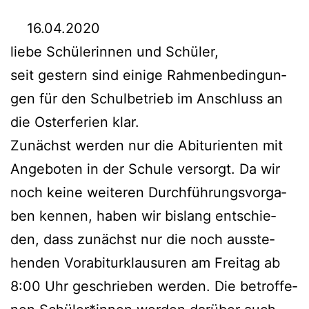
16.04.2020
lie­be Schü­le­rin­nen und Schüler,
seit ges­tern sind eini­ge Rah­men­be­din­gun­
gen für den Schul­be­trieb im Anschluss an
die Oster­fe­ri­en klar.
Zunächst wer­den nur die Abitu­ri­en­ten mit
Ange­bo­ten in der Schu­le ver­sorgt. Da wir
noch kei­ne wei­te­ren Durch­füh­rungs­vor­ga­
ben ken­nen, haben wir bis­lang ent­schie­
den, dass zunächst nur die noch aus­ste­
hen­den Vor­ab­i­tur­klau­su­ren am Frei­tag ab
8:00 Uhr geschrie­ben wer­den. Die betrof­fe­