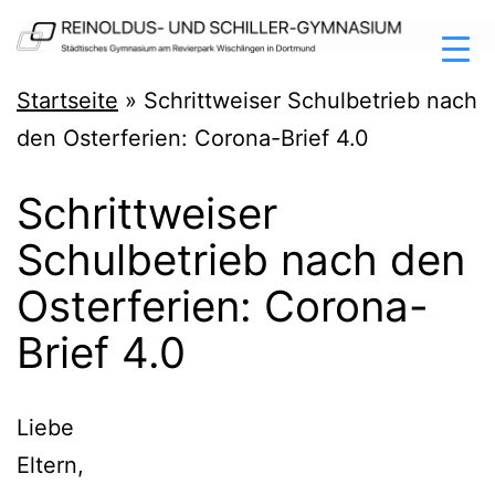
Zum
Inhalt
springen
Reinoldus-
Startseite
»
Schrittweiser Schulbetrieb nach
und
den Osterferien: Corona-Brief 4.0
Schiller-
Schrittweiser
Gymnasium
Schulbetrieb nach den
Dortmund
Osterferien: Corona-
Brief 4.0
Lie­be
Eltern,