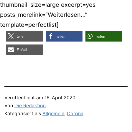
thumbnail_size=large excerpt=yes
posts_morelink=“Weiterlesen…”
template=perfectlist]
tei­len
tei­len
tei­len
E‑Mail
Veröffentlicht am
16. April 2020
Von
Die Redaktion
Kategorisiert als
Allgemein
,
Corona