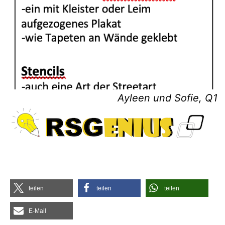
Ayleen und Sofie, Q1
tei­len
tei­len
tei­len
E‑Mail