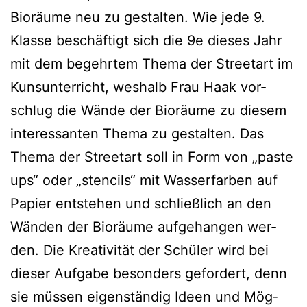
Bio­räu­me neu zu gestal­ten. Wie jede 9.
Klas­se beschäf­tigt sich die 9e die­ses Jahr
mit dem begehr­tem The­ma der Street­art im
Kunsun­ter­richt, wes­halb Frau Haak vor­
schlug die Wän­de der Bio­räu­me zu die­sem
inter­es­san­ten The­ma zu gestal­ten. Das
The­ma der Street­art soll in Form von „pas­te
ups“ oder „sten­cils“ mit Was­ser­far­ben auf
Papier ent­ste­hen und schließ­lich an den
Wän­den der Bio­räu­me auf­ge­han­gen wer­
den. Die Krea­ti­vi­tät der Schü­ler wird bei
die­ser Auf­ga­be beson­ders gefor­dert, denn
sie müs­sen eigen­stän­dig Ideen und Mög­