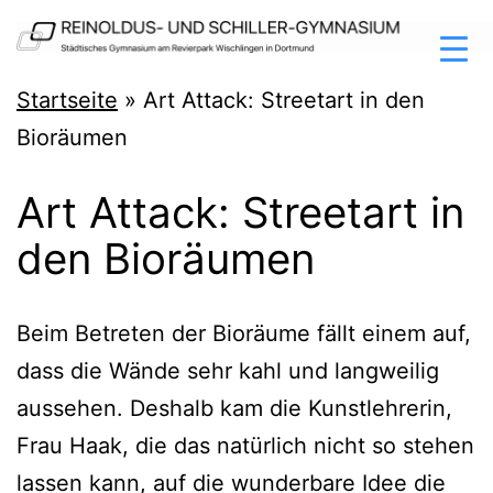
Zum
Inhalt
springen
Reinoldus-
Startseite
»
Art Attack: Streetart in den
und
Bioräumen
Schiller-
Art Attack: Streetart in
Gymnasium
den Bioräumen
Dortmund
Beim Betre­ten der Bio­räu­me fällt einem auf,
dass die Wän­de sehr kahl und lang­wei­lig
aus­se­hen. Des­halb kam die Kunst­leh­re­rin,
Frau Haak, die das natür­lich nicht so ste­hen
las­sen kann, auf die wun­der­ba­re Idee die