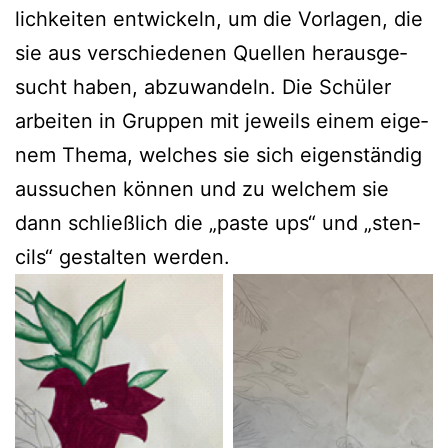
lich­kei­ten ent­wi­ckeln, um die Vor­la­gen, die
sie aus ver­schie­de­nen Quel­len her­aus­ge­
sucht haben, abzu­wan­deln. Die Schü­ler
arbei­ten in Grup­pen mit jeweils einem eige­
nem The­ma, wel­ches sie sich eigen­stän­dig
aus­su­chen kön­nen und zu wel­chem sie
dann schließ­lich die „pas­te ups“ und „sten­
cils“ gestal­ten werden.